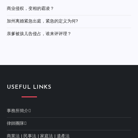
商业侵权，变相的霸凌？
加州离婚紧急出庭，紧急的定义为何?
亲爹被孩儿告侵占，谁来评评理？
USEFUL LINKS
事務所簡介
律師團隊
商業法
|
民事法
|
家庭法
|
遺產法