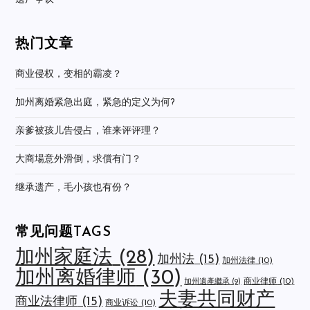
热门文章
商业侵权，变相的霸凌？
加州离婚紧急出庭，紧急的定义为何?
亲爹被孩儿告侵占，谁来评评理？
大商場意外滑倒，求償有门？
继承遗产，毛小孩也有份？
常见问题TAGS
加州家庭法
(28)
加州法
(15)
加州法律
(10)
加州离婚律师
(30)
商业律师
(10)
加州遺產繼承
(9)
夫妻共同财产
商业法律师
(15)
商业诉讼
(10)