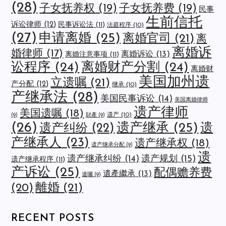
(28)
子女抚养权
(19)
子女抚养费
(19)
民事
生前信托
诉讼律师
(12)
民事诉讼法
(11)
法庭程序
(10)
(27)
申请离婚
(25)
离婚官司
(21)
离
离婚诉
婚律师
(17)
离婚诉讼
(13)
离婚注意事项
(11)
讼程序
(24)
离婚财产分割
(24)
离婚财
美国加州遗
立遗嘱
(21)
产分配
(12)
继承
(10)
产继承法
(28)
美国民事诉讼
(14)
美国离婚律师
遗产律师
美国遗嘱
(18)
遗产
(10)
(9)
財產
(9)
(26)
遗产继承
(25)
遗
遗产纠纷
(22)
产继承人
(23)
遗产继承权
(18)
遗产继承分配
(9)
遗
遗产规划
(15)
遗产继承纠纷
(14)
遗产继承程序
(11)
产诉讼
(25)
配偶赡养费
遺產繼承
(13)
遺囑
(9)
離婚
(21)
(20)
RECENT POSTS