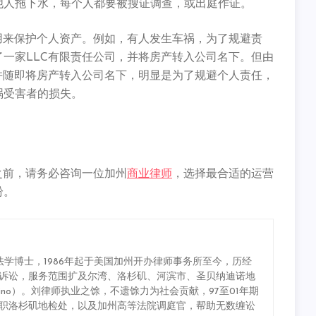
他人拖下水，每个人都要被搜证调查，
或出庭作证。
用来保护个人资产。
例如，有人发生车祸，为了规避责
了一家LLC有限责任公司，并将房产转入公司名下。
但由
并随即将房产转入公司名下，明显是为了规避个人责任，
祸受害者的损失。
之前，
请务必咨询一位加州
商业律师
，
选择最合适的运营
纷。
学博士，1986年起于美国加州开办律师事务所至今，历经
诉讼，服务范围扩及尔湾、洛杉矶、河滨市、圣贝纳迪诺地
/ San Bernardino）。刘律师执业之馀，不遗馀力为社会贡献，97至01年期
职洛杉矶地检处，以及加州高等法院调庭官，帮助无数缠讼