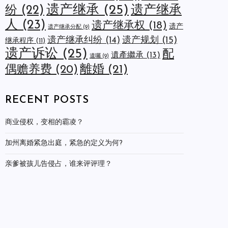
遗产继承
(25)
遗产继承
纷
(22)
人
(23)
遗产继承权
(18)
遗产
遗产继承分配
(9)
遗产规划
(15)
遗产继承纠纷
(14)
继承程序
(11)
遗产诉讼
(25)
配
遺產繼承
(13)
遺囑
(9)
離婚
(21)
偶赡养费
(20)
RECENT POSTS
商业侵权，变相的霸凌？
加州离婚紧急出庭，紧急的定义为何?
亲爹被孩儿告侵占，谁来评评理？