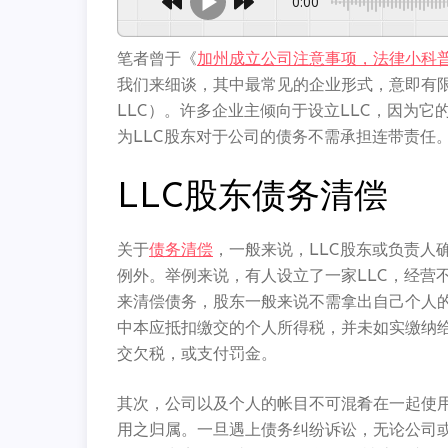
0:00
笔者曾于《
加州成立公司注意事项，法律小科
我们来细谈，
其中最常见的企业形式，意即有限责任公司（
LLC）。许多企业主倾向于设立LLC，
因为它
为LLC股东对于公司的债务不需承担连带责任
LLC股东债务清偿
关于
债务清偿
，一般来说，
LLC股东或负责人
例外。举例来说，有人设立了一家LLC，经营
来清偿债务，
股东一般来说不需拿出自己个人
中本应抵扣缴交的个人所得税，
并未如实缴纳
交欠税，或支付罚金。
其次，公司以及个人的帐目不可混肴在一起使
用之归属。
一旦遇上债务纠纷诉讼，无论公司