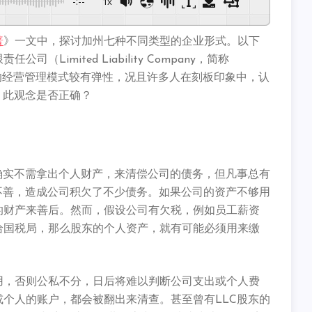
-:--
1x
普
》一文中，
探讨加州七种不同类型的企业形式。以下
Limited Liability Company，简称
的经营管理模式较有弹性，况且许多人在刻板印象中，
认
。
此观念是否正确？
确实不需拿出个人财产，来清偿公司的债务，
但凡事总有
不善，
造成公司积欠了不少债务。如果公司的资产不够用
的财产来善后。然而，
假设公司有欠税，例如员工薪资
给国税局，那么股东的个人资产，
就有可能必须用来缴
用，否则公私不分，
日后将难以判断公司支出或个人费
或个人的账户，
都会被翻出来清查。甚至曾有LLC股东的