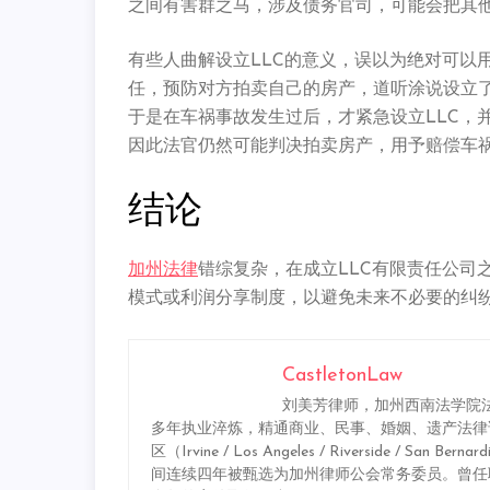
之间有害群之马，
涉及债务官司，可能会把其
有些人曲解设立LLC的意义，误以为绝对可以
任，预防对方拍卖自己的房产，
道听涂说设立
于是在车祸事故发生过后，才紧急设立LLC，
因此法官仍然可能判决拍卖房产，用予赔偿车
结论
加州法律
错综复杂，在成立LLC有限责任公司
模式或利润分享制度，以避免未来不必要的纠
CastletonLaw
刘美芳律师，加州西南法学院法
多年执业淬炼，精通商业、民事、婚姻、遗产法律
区（Irvine / Los Angeles / Riverside 
间连续四年被甄选为加州律师公会常务委员。曾任