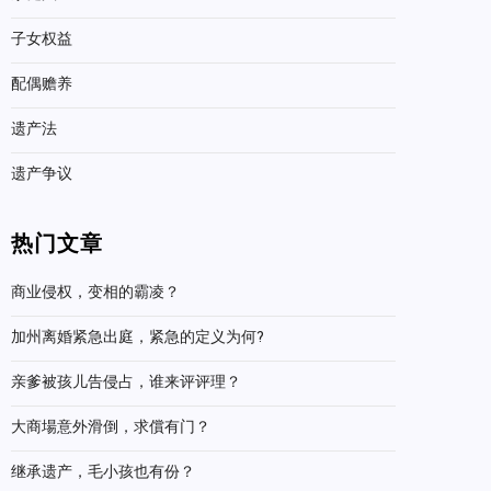
子女权益
配偶赡养
遗产法
遗产争议
热门文章
商业侵权，变相的霸凌？
加州离婚紧急出庭，紧急的定义为何?
亲爹被孩儿告侵占，谁来评评理？
大商場意外滑倒，求償有门？
继承遗产，毛小孩也有份？