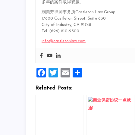
多年的案件取得双赢。
刘美芳律师事务所Castleton Law Group
17800 Castleton Street, Suite 630
City of Industry, CA 91748
Tel: (626) 810-9300
info@castletonlaw.com
Facebook
Twitter
Email
Share
Related Posts: