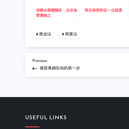
併購企業難關多，步步為
商业保密协议一点就通
營應慎之
商业法
,
商業法
Previous
Post
Previous
Post
接获离婚告知的第一步
navigation
USEFUL LINKS