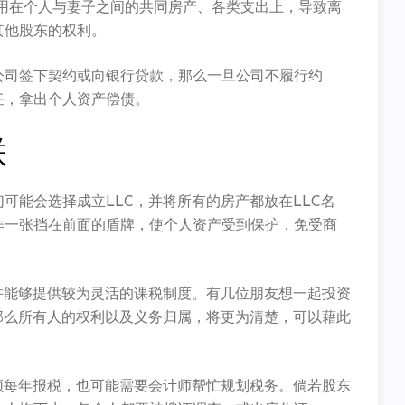
用在个人与妻子之间的共同房产、
各类支出上，导致离
其他股东的权利。
公司签下契约或向银行贷款，那么一旦公司不履行约
任，拿出个人资产偿债。
联
们可能会选择成立LLC，并将所有的房产都放在LLC名
作一张挡在前面的盾牌，
使个人资产受到保护，免受商
许能够提供较为灵活的课税制度。有几位朋友想一起投资
那么所有人的权利以及义务归属，将更为清楚，
可以藉此
须每年报税，
也可能需要会计师帮忙规划税务。倘若股东