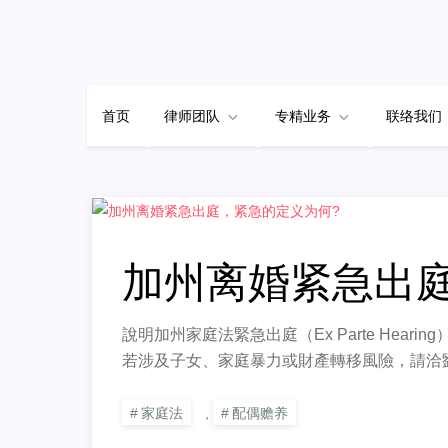
Skip
to
content
首页
律师团队
专精业务
联络我们
加州离婚紧急出
說明加州家庭法緊急出庭（Ex Parte Hea
若涉及子女、家庭暴力或財產轉移風險，請洽
家庭法
,
配偶赡养