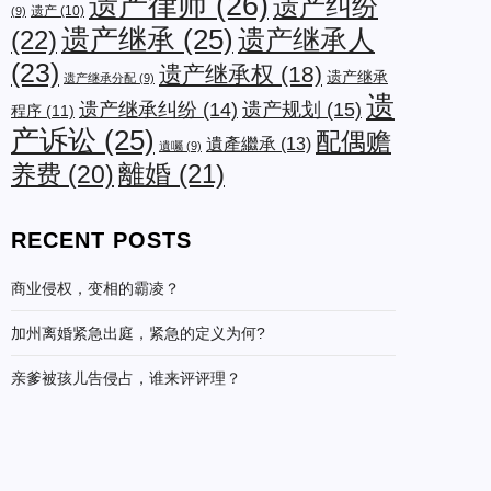
遗产律师
(26)
遗产纠纷
遗产
(10)
(9)
遗产继承
(25)
遗产继承人
(22)
(23)
遗产继承权
(18)
遗产继承
遗产继承分配
(9)
遗
遗产规划
(15)
遗产继承纠纷
(14)
程序
(11)
产诉讼
(25)
配偶赡
遺產繼承
(13)
遺囑
(9)
养费
(20)
離婚
(21)
RECENT POSTS
商业侵权，变相的霸凌？
加州离婚紧急出庭，紧急的定义为何?
亲爹被孩儿告侵占，谁来评评理？