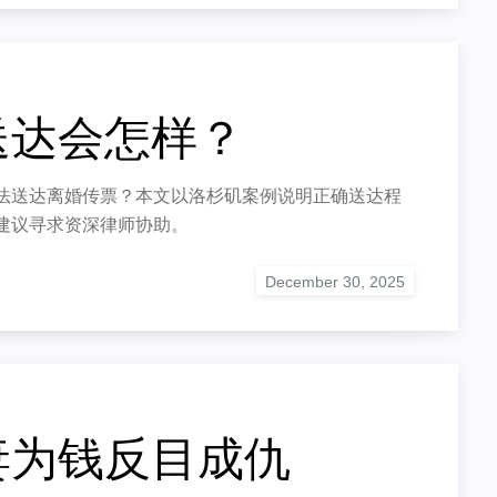
送达会怎样？
法送达离婚传票？本文以洛杉矶案例说明正确送达程
建议寻求资深律师协助。
妻为钱反目成仇