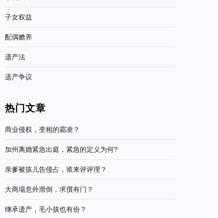
子女权益
配偶赡养
遗产法
遗产争议
热门文章
商业侵权，变相的霸凌？
加州离婚紧急出庭，紧急的定义为何?
亲爹被孩儿告侵占，谁来评评理？
大商場意外滑倒，求償有门？
继承遗产，毛小孩也有份？