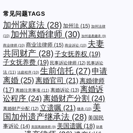
常见问题TAGS
加州家庭法
(28)
加州法
(15)
加州法律
加州离婚律师
(30)
(10)
加州遺產繼承
(9)
夫妻
商业法律师
(15)
商业律师
(10)
商业诉讼
(10)
共同财产
(28)
子女抚养权
(19)
子女抚养费
(19)
民事诉讼律师
(12)
民事诉讼
生前信托
(27)
申请
法
(11)
法庭程序
(10)
离婚
(25)
离婚官司
(21)
离婚律师
离婚诉
(17)
离婚诉讼
(13)
离婚注意事项
(11)
讼程序
(24)
离婚财产分割
(24)
美
立遗嘱
(21)
离婚财产分配
(12)
继承
(10)
国加州遗产继承法
(28)
美国民
美国遗嘱
(18)
事诉讼
(14)
美国离婚律师
(9)
財產