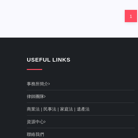
Posts
Pag
1
pagination
USEFUL LINKS
事務所簡介
律師團隊
商業法
|
民事法
|
家庭法
|
遺產法
資源中心
聯絡我們