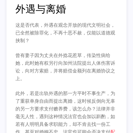
外遇与离婚
这是否代表，外遇在观念开放的现代文明社会，
已全然被除罪化，不再十恶不赦，仅能以道德观
挟制？
曾有妻子因为丈夫在外捻花惹草，传染性病给
她，此时她有权另行向加州法院提出人体伤害诉
讼，向对方索赔，并将赔偿金额列在离婚协议之
上。
此外，若是出轨外遇的那一方平时不事生产，为
了重获单身自由而提出离婚，这时候反倒向无辜
的另一方要求支付赡养费，该怎么办？法律并非
毫无人性，遇到这种情况法官也会加以斟酌，如
若有人明明具备求职能力，却不肯去找一份工
作，甚至对婚姻不忠，法官也可能会否决支付
配