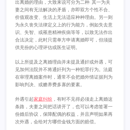
出离婚的理由，大致来说可分为二种: 其一为夫
妻之间有无法解决的矛盾，亦即双方个性不合、
价值观改变、生活上无法适应种种理由。另一则
为永久丧失法律定义上的行为能力，例如失去意
识、失智、或罹患精神疾病等等，以致无法作出
合法决定，此时只需单方申请离婚即可，但须提
供充份的心理评估或医生证明。
以上所提及之离婚理由并未提及通奸或外遇，可
见加州法院并不将通奸列为一种犯罪行为。法庭
在审理离婚案件时，通常不会把婚外情证据列为
影响判决、或赡养费多寡的要素。
外遇引起
家庭纠纷
，有时不见得必须走上离婚这
条路，夫妻之间把话讲开了，也可以考虑签署一
份婚后协议，保障配偶的权益，并且声明如果再
次外遇，会给对方哪些金钱方面的赔偿。