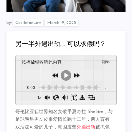
by:
CastletonLaw
另一半外遇出轨，可以求偿吗？
按播放键收听此内容
剧目
:
-
0:00
-:--
1x
哥伦比亚籍世界知名女歌手夏奇拉 Shakira，与
足球明星男友皮奎爱情长跑十二年，两人育有一
双活泼可爱的儿子，却因皮奎
外遇出轨
被抓包，