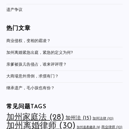
遗产争议
热门文章
商业侵权，变相的霸凌？
加州离婚紧急出庭，紧急的定义为何?
亲爹被孩儿告侵占，谁来评评理？
大商場意外滑倒，求償有门？
继承遗产，毛小孩也有份？
常见问题TAGS
加州家庭法
(28)
加州法
(15)
加州法律
(10)
加州离婚律师
(30)
商业律师
(10)
加州遺產繼承
(9)