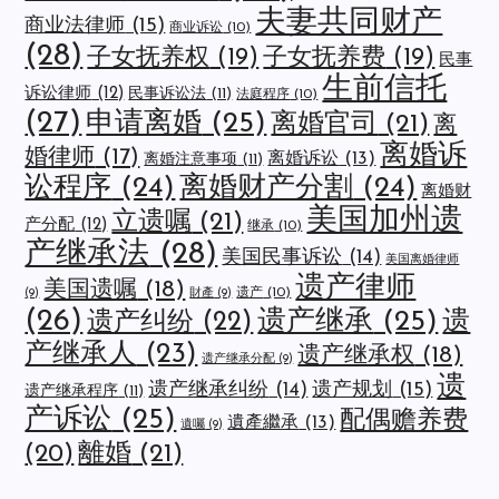
夫妻共同财产
商业法律师
(15)
商业诉讼
(10)
(28)
子女抚养权
(19)
子女抚养费
(19)
民事
生前信托
诉讼律师
(12)
民事诉讼法
(11)
法庭程序
(10)
(27)
申请离婚
(25)
离婚官司
(21)
离
离婚诉
婚律师
(17)
离婚诉讼
(13)
离婚注意事项
(11)
讼程序
(24)
离婚财产分割
(24)
离婚财
美国加州遗
立遗嘱
(21)
产分配
(12)
继承
(10)
产继承法
(28)
美国民事诉讼
(14)
美国离婚律师
遗产律师
美国遗嘱
(18)
遗产
(10)
(9)
財產
(9)
(26)
遗产继承
(25)
遗
遗产纠纷
(22)
产继承人
(23)
遗产继承权
(18)
遗产继承分配
(9)
遗
遗产规划
(15)
遗产继承纠纷
(14)
遗产继承程序
(11)
产诉讼
(25)
配偶赡养费
遺產繼承
(13)
遺囑
(9)
離婚
(21)
(20)