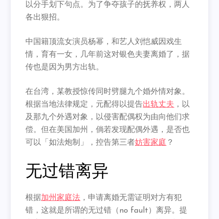
以分手划下句点。为了争夺孩子的抚养权，两人
各出狠招。
中国籍顶流女演员杨幂，和艺人刘恺威因戏生
情，育有一女，几年前这对银色夫妻离婚了，据
传也是因为男方出轨。
在台湾，某教授惊传同时劈腿九个婚外情对象。
根据当地法律规定，元配得以提告
出轨丈夫
，以
及那九个外遇对象，以侵害配偶权为由向他们求
偿。但在美国加州，倘若发现配偶外遇，是否也
可以「如法炮制」，控告第三者
妨害家庭
？
无过错离异
根据
加州家庭法
，申请离婚无需证明对方有犯
错，这就是所谓的无过错（no fault）离异。提