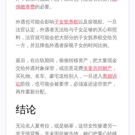
偶赡养费
的必要。
外遇也可能会影响
子女抚养权
以及探视权。一旦
法官认定，外遇者无法给与子女足够的关心和照
料，法官就可能会把大部分的子女抚养权交给另
一方，并且降低外遇者探视子女的时间比例。
最后，在出轨期间，偷偷转移资产，把大量现金
交给外遇对象保管，或恣意花费
夫妻共同财产
，
买礼物、名车、豪宅送给别人，一旦进入
离婚诉
讼
阶段，也可能会被要求，必须返还这些资产，
再作重新分配。
结论
无论名人夏奇拉，或是杨幂，这些女性惨遭另一
半无情背叛，并未因此被击垮，她们把重心转移