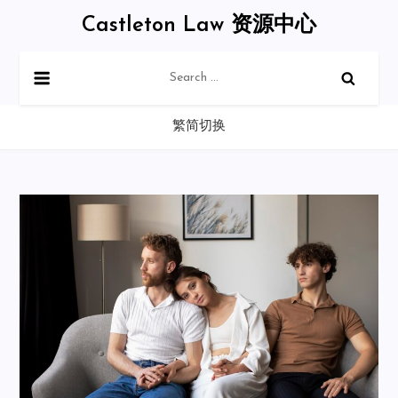
Skip
Castleton Law 资源中心
to
content
Search
for:
繁简切换