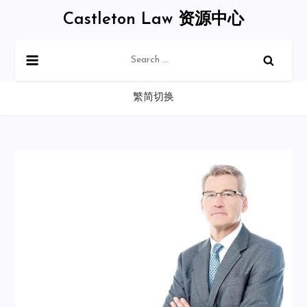
Skip
Castleton Law 资源中心
to
content
Search
for:
繁简切换