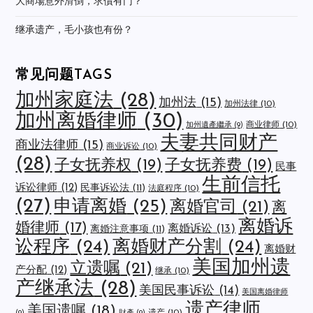
大商場意外滑倒，求償有门？
继承遗产，毛小孩也有份？
常见问题TAGS
加州家庭法
(28)
加州法
(15)
加州法律
(10)
加州离婚律师
(30)
商业律师
(10)
加州遺產繼承
(9)
夫妻共同财产
商业法律师
(15)
商业诉讼
(10)
(28)
子女抚养权
(19)
子女抚养费
(19)
民事
生前信托
诉讼律师
(12)
民事诉讼法
(11)
法庭程序
(10)
(27)
申请离婚
(25)
离婚官司
(21)
离
离婚诉
婚律师
(17)
离婚诉讼
(13)
离婚注意事项
(11)
讼程序
(24)
离婚财产分割
(24)
离婚财
美国加州遗
立遗嘱
(21)
产分配
(12)
继承
(10)
产继承法
(28)
美国民事诉讼
(14)
美国离婚律师
遗产律师
美国遗嘱
(18)