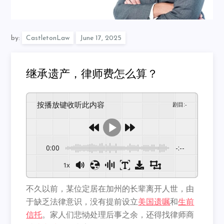
by:
CastletonLaw
继承遗产，律师费怎么算？
按播放键收听此内容
剧目
:
-
0:00
-:--
1x
不久以前，某位定居在加州的长辈离开人世，由
于缺乏法律意识，
没有提前设立
美国遗嘱
和
生前
信托
。家人们悲恸处理后事之余，
还得找律师商