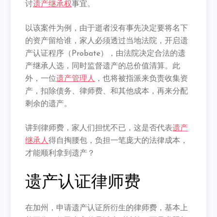
讨
遗产继承权
事宜。
以该案件为例，由于逝者没有事先决定要将名下
的资产留给谁，
家人必须透过当地法院，开启遗
产认证程序（Probate），
由法院决定合法的遗
产继承人选，同时监督遗产的总价值清算。
此
外，一位
遗产管理人
，也将被指派来负责收集资
产，扣除债务、
律师费、和其他成本，再来分配
剩余的遗产。
讲到律师费，家人们担忧不已，这是否代表
遗产
继承人
得自掏腰包，
负担一笔庞大的法律成本，
才能顺利拿到遗产？
遗产认证律师费
在加州，申请遗产认证所衍生的律师费，
基本上