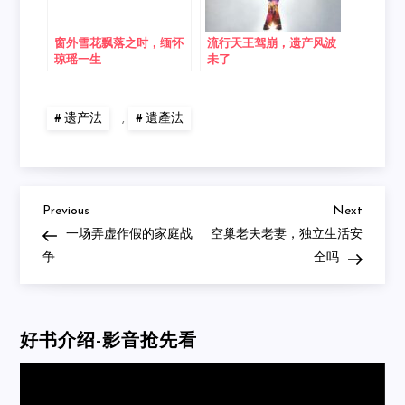
窗外雪花飘落之时，缅怀
流行天王驾崩，遗产风波
琼瑶一生
未了
遗产法
,
遺產法
Previous
Next
Post
Previous
Next
Post
Post
一场弄虚作假的家庭战
空巢老夫老妻，独立生活安
navigation
争
全吗
好书介绍-影音抢先看
Video
Player