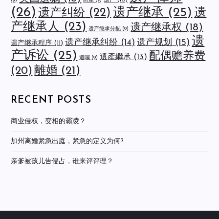
遗产
(10)
(9)
財產
(9)
(26)
遗产继承
(25)
遗
遗产纠纷
(22)
产继承人
(23)
遗产继承权
(18)
遗产继承分配
(9)
遗
遗产规划
(15)
遗产继承纠纷
(14)
遗产继承程序
(11)
产诉讼
(25)
配偶赡养费
遺產繼承
(13)
遺囑
(9)
離婚
(21)
(20)
RECENT POSTS
商业侵权，变相的霸凌？
加州离婚紧急出庭，紧急的定义为何?
亲爹被孩儿告侵占，谁来评评理？