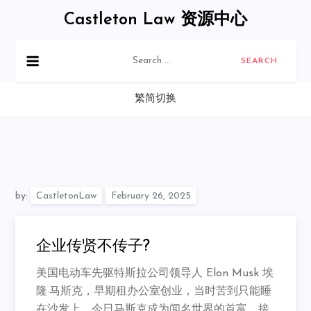
Skip
Castleton Law 资源中心
to
content
Search
for:
繁简切换
by:
CastletonLaw
企业传贤不传子?
美国电动车先驱特斯拉公司领导人 Elon Musk 埃
隆·马斯克，早期租办公室创业，当时苦到只能睡
在沙发上。
今日马斯克成为闻名世界的首富，接