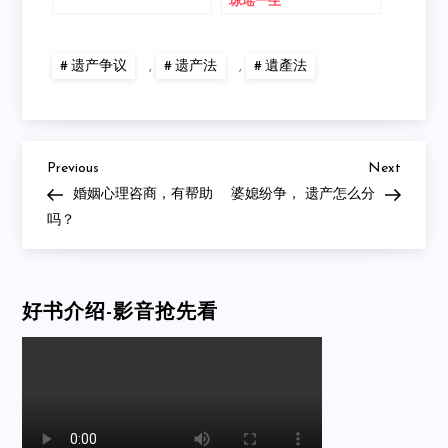
琼瑶一生
遗产争议
,
遗产法
,
遺產法
Previous
Next
Post
Previous
Next
Post
Post
婚姻心理咨商，有帮助
婆媳纷争， 遗产怎么分
navigation
吗？
好书介绍-影音抢先看