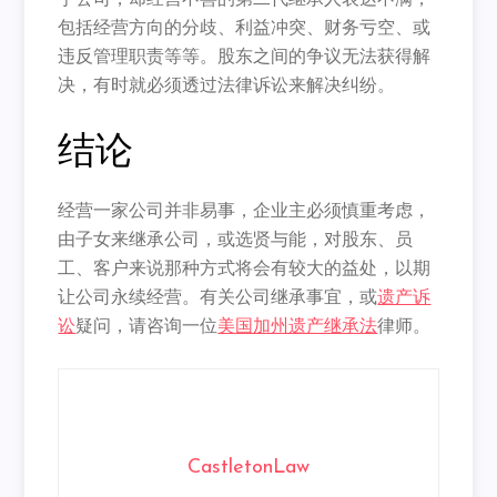
手公司，
却经营不善的第二代继承人表达不满，
包括经营方向的分歧、
利益冲突、财务亏空、或
违反管理职责等等。
股东之间的争议无法获得解
决，
有时就必须透过法律诉讼来解决纠纷。
结论
经营一家公司并非易事，企业主必须慎重考虑，
由子女来继承公司，
或选贤与能，对股东、员
工、客户来说那种方式将会有较大的益处，
以期
让公司永续经营。有关公司继承事宜，或
遗产诉
讼
疑问，
请咨询一位
美国加州遗产继承法
律师。
CastletonLaw