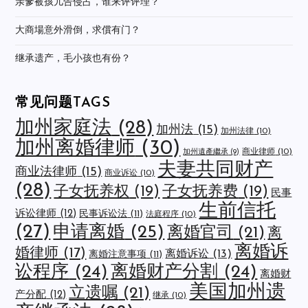
亲爹被孩儿告侵占，谁来评评理？
大商場意外滑倒，求償有门？
继承遗产，毛小孩也有份？
常见问题TAGS
加州家庭法
(28)
加州法
(15)
加州法律
(10)
加州离婚律师
(30)
商业律师
(10)
加州遺產繼承
(9)
夫妻共同财产
商业法律师
(15)
商业诉讼
(10)
(28)
子女抚养权
(19)
子女抚养费
(19)
民事
生前信托
诉讼律师
(12)
民事诉讼法
(11)
法庭程序
(10)
(27)
申请离婚
(25)
离婚官司
(21)
离
离婚诉
婚律师
(17)
离婚诉讼
(13)
离婚注意事项
(11)
讼程序
(24)
离婚财产分割
(24)
离婚财
美国加州遗
立遗嘱
(21)
产分配
(12)
继承
(10)