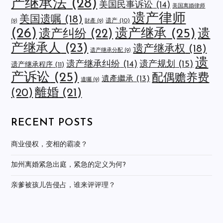
产继承法
(28)
美国民事诉讼
(14)
美国离婚律师
遗产律师
美国遗嘱
(18)
遗产
(10)
(9)
財產
(9)
(26)
遗产继承
(25)
遗
遗产纠纷
(22)
产继承人
(23)
遗产继承权
(18)
遗产继承分配
(9)
遗
遗产规划
(15)
遗产继承纠纷
(14)
遗产继承程序
(11)
产诉讼
(25)
配偶赡养费
遺產繼承
(13)
遺囑
(9)
離婚
(21)
(20)
RECENT POSTS
商业侵权，变相的霸凌？
加州离婚紧急出庭，紧急的定义为何?
亲爹被孩儿告侵占，谁来评评理？