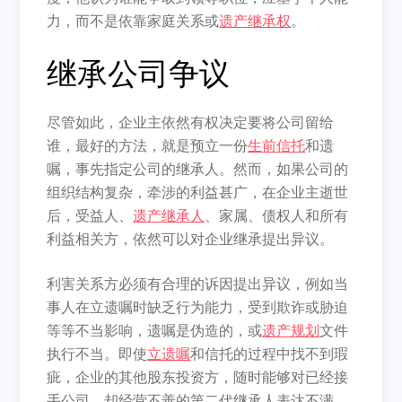
力，而不是依靠家庭关系或
遗产继承权
。
继承公司争议
尽管如此，企业主依然有权决定要将公司留给
谁，最好的方法，
就是预立一份
生前信托
和遗
嘱，事先指定公司的继承人。然而，
如果公司的
组织结构复杂，牵涉的利益甚广，在企业主逝世
后，
受益人、
遗产继承人
、家属、债权人和所有
利益相关方，
依然可以对企业继承提出异议。
利害关系方必须有合理的诉因提出异议，
例如当
事人在立遗嘱时缺乏行为能力，
受到欺诈或胁迫
等等不当影响，遗嘱是伪造的，或
遗产规划
文件
执行
不当。即使
立遗嘱
和信托的过程中找不到瑕
疵，
企业的其他股东投资方，随时能够对已经接