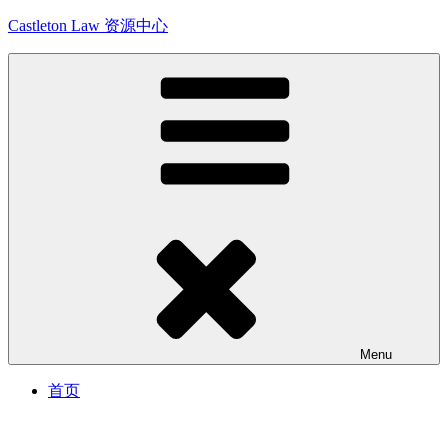
Skip
Castleton Law 资源中心
to
content
Menu
首页