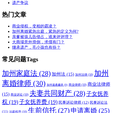
遗产争议
热门文章
商业侵权，变相的霸凌？
加州离婚紧急出庭，紧急的定义为何?
亲爹被孩儿告侵占，谁来评评理？
大商場意外滑倒，求償有门？
继承遗产，毛小孩也有份？
常见问题Tags
加州
加州家庭法
(28)
加州法
(15)
加州法律
(10)
离婚律师
(30)
商业法律师
商业律师
(10)
加州遺產繼承
(9)
夫妻共同财产
(28)
子女抚养
(15)
商业诉讼
(10)
权
(19)
子女抚养费
(19)
民事诉讼律师
(12)
民事诉讼法
生前信托
(27)
申请离婚
(25)
(11)
法庭程序
(10)