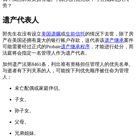
劳？
遗产代表人
郭先生在没有设立
美国
遗嘱
或
生前信托
的情况下去世，
除了房
产在
美国
还拥有庞大的银行账户存款，这代表该
遗产继承
案件
可能需要经过正式的Probate
遗产继承程序
，才能进行处分，
而
法庭将会指定一名管理人作为遗产代表。
加州遗产法第8461条，列出谁有资格担任管理人的优先名单。
与逝者有下列关系的人，可能按下列优先顺序被任命为管理
人：
未亡配偶或家庭伴侣。
子女。
孙子女。
父母。
兄弟姐妹。