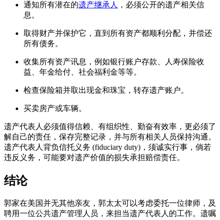
通知所有潜在的
遗产继承人
，必须公开的遗产相关信
息。
取得财产并保护它，直到所有资产都顺利分配，并偿还
所有债务。
收集所有资产讯息，例如银行账户存款、人寿保险收
益、年金给付、
社会福利金等等。
检查保险箱并取出现金和珠宝，转存遗产账户。
买卖房产或车辆。
遗产代表人必须值得信赖、有组织性、勤奋有效率，
更必须了
解自己的责任，保存完整记录，
并与所有相关人员保持沟通。
遗产代表人背负信托义务 (fiduciary duty)，须诚实行事，倘若
违反义务，
可能要对遗产价值的损失承担赔偿责任。
结论
郭家在
美国
并无其他亲友，郭太太可以考虑委托一位律师，
及
聘用一位公共遗产管理人员，来担当遗产代表人的工作。
遗嘱