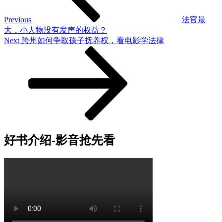
Previous
法官最
大，小人物没有发声的权益？
Next
Next
跨州如何争取孩子抚养权，看电影学法律
Post
好书介绍-影音抢先看