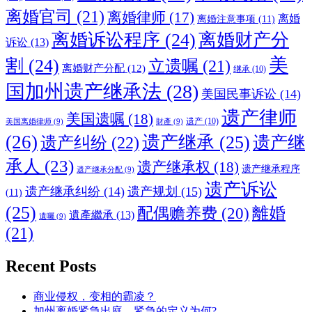
离婚官司
(21)
离婚律师
(17)
离婚
离婚注意事项
(11)
离婚诉讼程序
(24)
离婚财产分
诉讼
(13)
美
割
(24)
立遗嘱
(21)
离婚财产分配
(12)
继承
(10)
国加州遗产继承法
(28)
美国民事诉讼
(14)
遗产律师
美国遗嘱
(18)
遗产
(10)
美国离婚律师
(9)
財產
(9)
(26)
遗产继承
(25)
遗产纠纷
(22)
遗产继
承人
(23)
遗产继承权
(18)
遗产继承程序
遗产继承分配
(9)
遗产诉讼
遗产继承纠纷
(14)
遗产规划
(15)
(11)
(25)
離婚
配偶赡养费
(20)
遺產繼承
(13)
遺囑
(9)
(21)
Recent Posts
商业侵权，变相的霸凌？
加州离婚紧急出庭，紧急的定义为何?