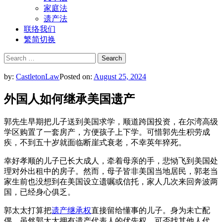
家庭法
遗产法
联络我们
繁简切换
Search
for:
by:
CastletonLaw
Posted on:
August 25, 2024
外国人如何继承美国遗产
郭先生早期把儿子送到
美国
求学，顺道跨国投资，
在尔湾高级
学区购置了一套房产，方便孩子上下学。
可惜郭先生积劳成
疾，不到五十岁就面临断崖式衰老，
不幸英年猝死。
幸好孝顺的儿子已长大成人，牵着母亲的手，
悲恸飞到
美国
处
理对外出租中的房子。然而，
母子皆非
美国
当地居民，
郭老当
家生前也没想到在
美国
设立遗嘱或信托，
家人几次来回奔波两
国，已经身心俱乏。
郭太太打算把
遗产继承权
直接留给懂事的儿子。身为未亡配
偶，
虽然郭太太拥有遗产代表人的优先权，可否找其他人代