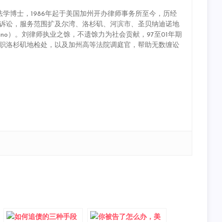
学博士，1986年起于美国加州开办律师事务所至今，历经
诉讼，服务范围扩及尔湾、洛杉矶、河滨市、圣贝纳迪诺地
/ San Bernardino）。刘律师执业之馀，不遗馀力为社会贡献，97至01年期
职洛杉矶地检处，以及加州高等法院调庭官，帮助无数缠讼