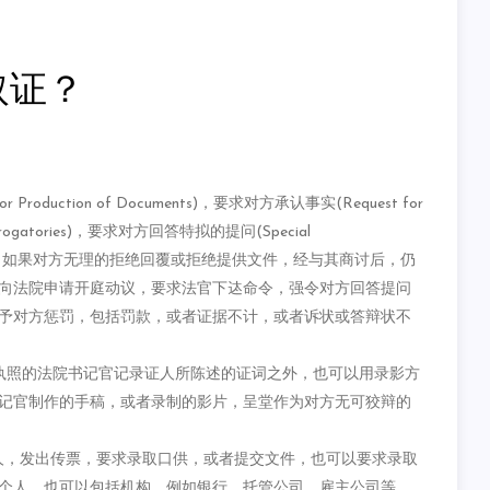
取证？
oduction of Documents)，要求对方承认事实(Request for
rogatories)，要求对方回答特拟的提问(Special
的时间回覆，如果对方无理的拒绝回覆或拒绝提供文件，经与其商讨后，仍
向法院申请开庭动议，要求法官下迏命令，强令对方回答提问
予对方惩罚，包括罚款，或者证据不计，或者诉状或答辩状不
以请有执照的法院书记官记录证人所陈述的证词之外，也可以用录影方
记官制作的手稿，或者录制的影片，呈堂作为对方无可狡辩的
方的证人，发出传票，要求录取口供，或者提交文件，也可以要求录取
个人，也可以包括机构，例如银行、托管公司、雇主公司等