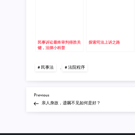
民事诉讼最终审判得胜关
探索司法上诉之路
键，法律小科普
民事法
,
法院程序
Previous
Post
Previous
Post
亲人身故，遗嘱不见如何是好？
navigation