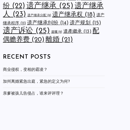
遗产继承
(25)
遗产继承
纷
(22)
人
(23)
遗产继承权
(18)
遗产
遗产继承分配
(9)
遗产规划
(15)
遗产继承纠纷
(14)
继承程序
(11)
遗产诉讼
(25)
配
遺產繼承
(13)
遺囑
(9)
離婚
(21)
偶赡养费
(20)
RECENT POSTS
商业侵权，变相的霸凌？
加州离婚紧急出庭，紧急的定义为何?
亲爹被孩儿告侵占，谁来评评理？