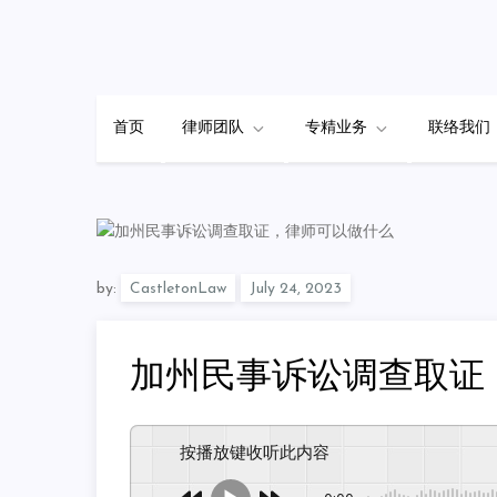
Skip
to
content
首页
律师团队
专精业务
联络我们
by:
CastletonLaw
加州民事诉讼调查取证
按播放键收听此内容