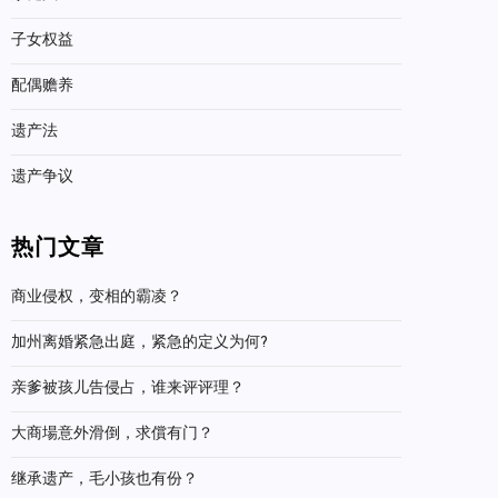
子女权益
配偶赡养
遗产法
遗产争议
热门文章
商业侵权，变相的霸凌？
加州离婚紧急出庭，紧急的定义为何?
亲爹被孩儿告侵占，谁来评评理？
大商場意外滑倒，求償有门？
继承遗产，毛小孩也有份？