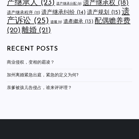
产继承人
(23)
遗产继承权
(18)
遗产继承分配
(9)
遗
遗产规划
(15)
遗产继承纠纷
(14)
遗产继承程序
(11)
产诉讼
(25)
配偶赡养费
遺產繼承
(13)
遺囑
(9)
離婚
(21)
(20)
RECENT POSTS
商业侵权，变相的霸凌？
加州离婚紧急出庭，紧急的定义为何?
亲爹被孩儿告侵占，谁来评评理？