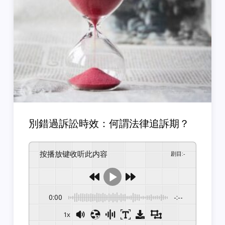
別錯過訴訟時效：何謂法律追訴期？
按播放键收听此内容
剧目
:
-
0:00
-:--
1x