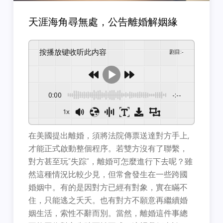
天涯海角尋無處，公告離婚解姻緣
按播放键收听此内容
剧目
:
-
0:00
-:--
1x
在美國提出離婚，須將法院傳票送達對方手上,
才能正式啟動整個程序。若雙方沒有了聯繫，
對方甚至玩“失踪”，離婚可怎麼進行下去呢？雖
然這種情況比較少見，但常會發生在一些跨國
婚姻中。有的是因對方已經有對象，實在瞞不
住，只能逃之夭夭。也有對方不願意再繼續婚
姻生活，索性不辭而別。當然，離婚這件事總