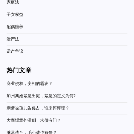
家庭法
子女权益
配偶赡养
遗产法
遗产争议
热门文章
商业侵权，变相的霸凌？
加州离婚紧急出庭，紧急的定义为何?
亲爹被孩儿告侵占，谁来评评理？
大商場意外滑倒，求償有门？
继承遗产，毛小孩也有份？