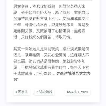
男女交往，本應你情我願，但對於某些人來
說，分手如同奇恥大辱，為了雪恥，非把自己
的痛苦建築在對方身上不可。艾薇和威廉交往
五年，可惜性格不合，威廉幾經考量，還是決
定離開艾薇。艾薇被甩了心情沮喪，無處宣
泄，只好找網友們訴苦，博取同情。
其實一開始她只是開開玩笑，瞎扯淡威廉是個
酒鬼，吸毒嗑藥，又花心愛劈腿，這種爛人不
要也罷。網友們越是附和她，她就越變本加
厲，干脆發帖說威廉有暴力傾向，警告天下女
子遠離威廉，小心為妙 …
更多詳情請見本文內
容
民事法
,
诉讼流程