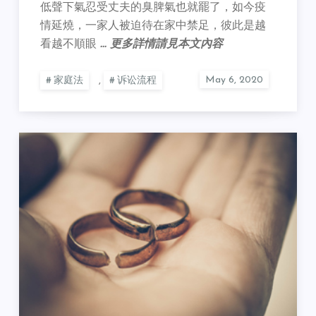
低聲下氣忍受丈夫的臭脾氣也就罷了，如今疫
情延燒，一家人被迫待在家中禁足，彼此是越
看越不順眼
… 更多詳情請見本文內容
家庭法
,
诉讼流程