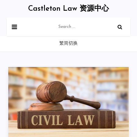
Skip
Castleton Law 资源中心
to
content
Search
for:
繁简切换