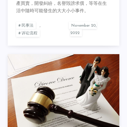
產買賣，開發糾紛，名譽毁謗求償，等等在生
活中隨時可能發生的大大小小事件。
民事法
,
诉讼流程