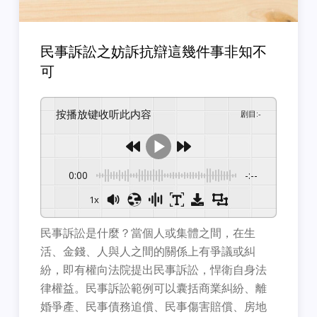
民事訴訟之妨訴抗辯這幾件事非知不
可
按播放键收听此内容
剧目
:
-
0:00
-:--
1x
民事訴訟是什麼？當個人或集體之間，在生
活、金錢、人與人之間的關係上有爭議或糾
紛，即有權向法院提出民事訴訟，悍衛自身法
律權益。民事訴訟範例可以囊括商業糾紛、離
婚爭產、民事債務追償、民事傷害賠償、房地