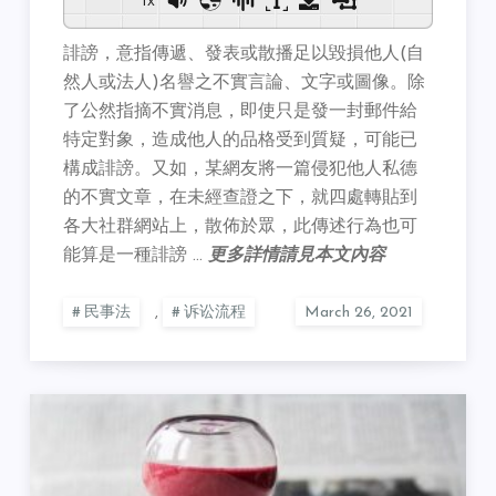
誹謗，意指傳遞、發表或散播足以毀損他人(自
然人或法人)名譽之不實言論、文字或圖像。除
了公然指摘不實消息，即使只是發一封郵件給
特定對象，造成他人的品格受到質疑，可能已
構成誹謗。又如，某網友將一篇侵犯他人私德
的不實文章，在未經查證之下，就四處轉貼到
各大社群網站上，散佈於眾，此傳述行為也可
能算是一種誹謗 …
更多詳情請見本文內容
民事法
,
诉讼流程