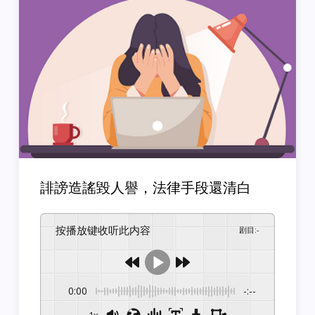
誹謗造謠毀人譽，法律手段還清白
按播放键收听此内容
剧目
:
-
0:00
-:--
1x