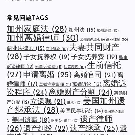
常见问题TAGS
加州家庭法
(28)
加州法
(15)
加州法律
(10)
加州离婚律师
(30)
商业律师
(10)
加州遺產繼承
(9)
夫妻共同财产
商业法律师
(15)
商业诉讼
(10)
(28)
子女抚养权
(19)
子女抚养费
(19)
民事
生前信托
诉讼律师
(12)
民事诉讼法
(11)
法庭程序
(10)
(27)
申请离婚
(25)
离婚官司
(21)
离
离婚诉
婚律师
(17)
离婚诉讼
(13)
离婚注意事项
(11)
讼程序
(24)
离婚财产分割
(24)
离婚财
美国加州遗
立遗嘱
(21)
产分配
(12)
继承
(10)
产继承法
(28)
美国民事诉讼
(14)
美国离婚律师
遗产律师
美国遗嘱
(18)
遗产
(10)
(9)
財產
(9)
(26)
遗产继承
(25)
遗
遗产纠纷
(22)