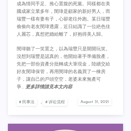
成為情同手足、推心置腹的死黨。同樣都在美
國成家立業多年，閔瑋是顧家的新好男人，而
瑞豐一樣有妻有子，心卻老往外跑。某日瑞豐
偷偷向老友閔瑋透露，近日結識了一位絶色佳
人麗芯，真想把婚給離了，好抱得美人歸。
閔瑋聽了一笑置之，以為瑞豐只是開開玩笑。
沒想到瑞豐是認真的，他開始著手準備脫產，
先把一部份資產分批轉成大筆現金，陸續交給
好友閔瑋保管，再用閔瑋的名義買了一棟房
子，讓自己的戶頭空空，老婆未來無產可
爭…
更多詳情請見本文內容
民事法
,
诉讼流程