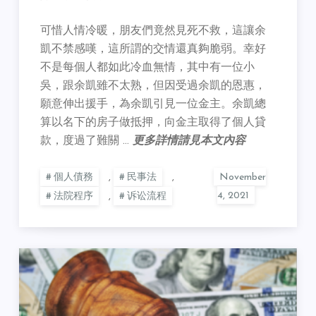
可惜人情冷暖，朋友們竟然見死不救，這讓余
凱不禁感嘆，這所謂的交情還真夠脆弱。幸好
不是每個人都如此冷血無情，其中有一位小
吳，跟余凱雖不太熟，但因受過余凱的恩惠，
願意伸出援手，為余凱引見一位金主。余凱總
算以名下的房子做抵押，向金主取得了個人貸
款，度過了難關 …
更多詳情請見本文內容
個人債務
,
民事法
,
法院程序
,
诉讼流程