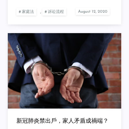
家庭法
,
诉讼流程
新冠肺炎禁出戶，家人矛盾成禍端？