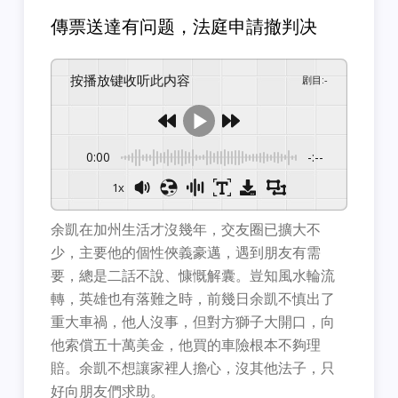
傳票送達有问题，法庭申請撤判决
按播放键收听此内容
剧目
:
-
0:00
-:--
1x
余凱在加州生活才沒幾年，交友圈已擴大不
少，主要他的個性俠義豪邁，遇到朋友有需
要，總是二話不說、慷慨解囊。豈知風水輪流
轉，英雄也有落難之時，前幾日余凱不慎出了
重大車禍，他人沒事，但對方獅子大開口，向
他索償五十萬美金，他買的車險根本不夠理
賠。余凱不想讓家裡人擔心，沒其他法子，只
好向朋友們求助。