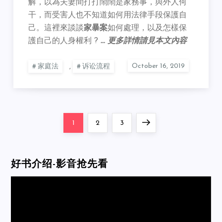
解，以為夫妻間打打鬧鬧是家務事，與外人何
干，而受害人也不知道如何用法律手段保護自
己。這裡來談談
家暴案
如何處理，以及怎樣保
護自己的人身權利 ?
… 更多詳情請見本文內容
家庭法
,
诉讼流程
Posts
Page
Page
Page
Next
1
2
3
pagination
page
好书介绍-影音抢先看
Video
Player