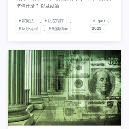
準備什麼？ 以及結論
家庭法
,
法院程序
,
诉讼流程
,
配偶赡养