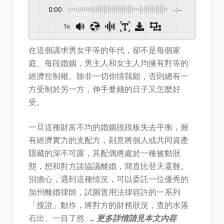
0:00
-:--
1x
在這個講求男女平等的年代，卻不是每個家
庭、每段婚姻，男主人和女主人均擁有對等的
經濟控制權。除非一切你情我願，否則總有一
方受制於另一方，伸手要錢的日子又怎麼好
受。
一旦這種財富不均的婚姻蹺蹺板失去平衡，握
有經濟實力的支配方，刻意將個人或共同資產
隱藏的深不可露，其配偶將處於一種被動狀
態，想和對方談協議離婚，簡直比登天還難。
別擔心，遇到這種情況，可以委託一位優秀的
加州離婚律師，試圖善用法律容許的一系列
「搜證」動作，將對方的財務狀況，查的水落
石出、一目了然
… 更多詳情請見本文內容