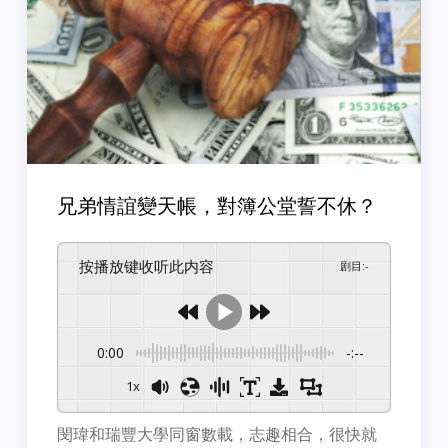
兄弟情誼變天帳，對簿公堂誓不休？
按播放键收听此内容
剧目
:
-
0:00
-:--
1x
閔瑋和瑞豐大學同窗數載，志趣相合，很快就