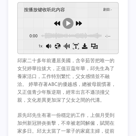
按播放键收听此内容
剧目
:
-
0:00
-:--
1x
邱家二十多年前遷居美國，含辛茹苦把唯一的
女兒婷華拉拔大，正值豆蔻年華，邱先生為了
養家活口，工作特別繁忙，父女感情並不融
洽。 婷華存著ABC的優越感，總被母親慣著，
又正值青少年叛逆期，經常出言不遜頂撞父
親，文化差異更加深了父女之間的代溝。​
原先邱先生有著一份穩定的工作，上個月受到
加州新冠肺炎衝擊，不幸被老闆解僱，賦閒在
家多日。邱太太當了一輩子的家庭主婦，從前