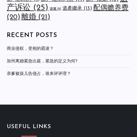
产诉讼
(25)
配偶赡养费
遺產繼承
(13)
遺囑
(9)
離婚
(21)
(20)
RECENT POSTS
商业侵权，变相的霸凌？
加州离婚紧急出庭，紧急的定义为何?
亲爹被孩儿告侵占，谁来评评理？
USEFUL LINKS