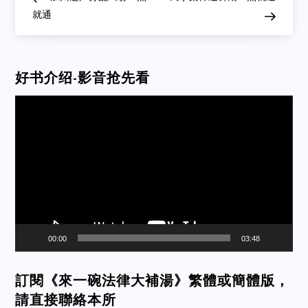
navigation
就通
好书介绍-影音抢先看
Video
Player
00:00
03:48
訂閱《來一碗法律大補湯》繁體或簡體版，
請直接聯絡本所