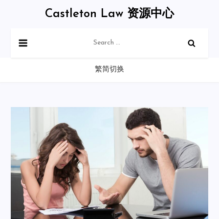
Skip
Castleton Law 资源中心
to
content
Search
for:
繁简切换