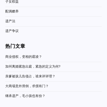
子女权益
配偶赡养
遗产法
遗产争议
热门文章
商业侵权，变相的霸凌？
加州离婚紧急出庭，紧急的定义为何?
亲爹被孩儿告侵占，谁来评评理？
大商場意外滑倒，求償有门？
继承遗产，毛小孩也有份？