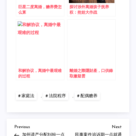
巨星二度离婚，赡养费怎
探讨涉外离婚孩子抚养
么算
权：抢娃大作战
和解协议，离婚中最艰难
離婚之際隱財產，口供錄
的过程
取撇疑雲
家庭法
,
法院程序
,
配偶赡养
Previous
Next
Post
Previous
Next
Post
Post
加州遗产分配纠纷一点
民事案件追诉期一点就通