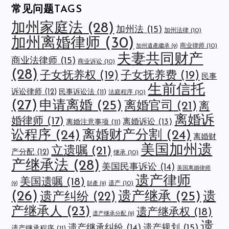
常见问题TAGS
加州家庭法
(28)
加州法
(15)
加州法律
(10)
加州离婚律师
(30)
商业律师
(10)
加州遺產繼承
(9)
夫妻共同财产
商业法律师
(15)
商业诉讼
(10)
(28)
子女抚养权
(19)
子女抚养费
(19)
民事
生前信托
诉讼律师
(12)
民事诉讼法
(11)
法庭程序
(10)
(27)
申请离婚
(25)
离婚官司
(21)
离
离婚诉
婚律师
(17)
离婚诉讼
(13)
离婚注意事项
(11)
讼程序
(24)
离婚财产分割
(24)
离婚财
美国加州遗
立遗嘱
(21)
产分配
(12)
继承
(10)
产继承法
(28)
美国民事诉讼
(14)
美国离婚律师
遗产律师
美国遗嘱
(18)
遗产
(10)
(9)
財產
(9)
(26)
遗产继承
(25)
遗
遗产纠纷
(22)
产继承人
(23)
遗产继承权
(18)
遗产继承分配
(9)
遗
遗产规划
(15)
遗产继承纠纷
(14)
遗产继承程序
(11)