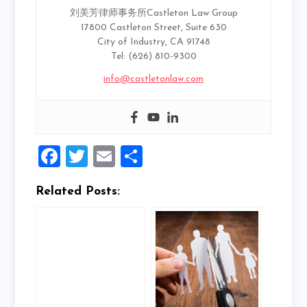
刘美芳律师事务所Castleton Law Group
17800 Castleton Street, Suite 630
City of Industry, CA 91748
Tel: (626) 810-9300
info@castletonlaw.com
Facebook
Twitter
Email
Share
Related Posts: