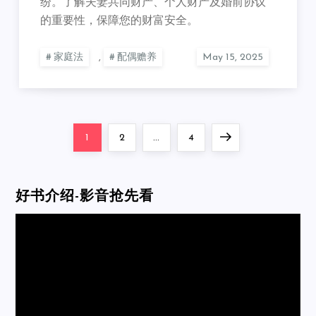
纷。了解夫妻共同财产、个人财产及婚前协议
的重要性，保障您的财富安全。
家庭法
,
配偶赡养
Posts
Page
Page
Page
Next
1
2
…
4
pagination
page
好书介绍-影音抢先看
Video
Player