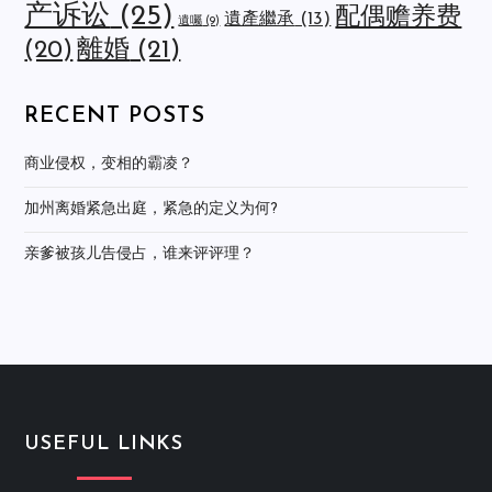
产诉讼
(25)
配偶赡养费
遺產繼承
(13)
遺囑
(9)
離婚
(21)
(20)
RECENT POSTS
商业侵权，变相的霸凌？
加州离婚紧急出庭，紧急的定义为何?
亲爹被孩儿告侵占，谁来评评理？
USEFUL LINKS