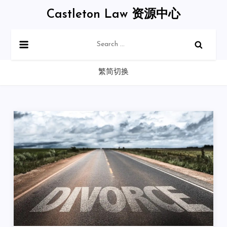
Skip
Castleton Law 资源中心
to
content
Search
for:
繁简切换