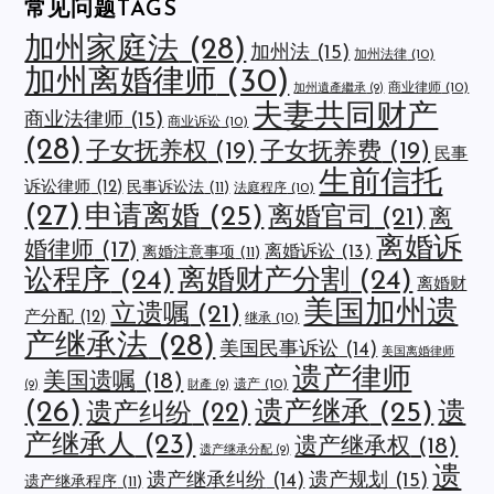
常见问题TAGS
加州家庭法
(28)
加州法
(15)
加州法律
(10)
加州离婚律师
(30)
商业律师
(10)
加州遺產繼承
(9)
夫妻共同财产
商业法律师
(15)
商业诉讼
(10)
(28)
子女抚养权
(19)
子女抚养费
(19)
民事
生前信托
诉讼律师
(12)
民事诉讼法
(11)
法庭程序
(10)
(27)
申请离婚
(25)
离婚官司
(21)
离
离婚诉
婚律师
(17)
离婚诉讼
(13)
离婚注意事项
(11)
讼程序
(24)
离婚财产分割
(24)
离婚财
美国加州遗
立遗嘱
(21)
产分配
(12)
继承
(10)
产继承法
(28)
美国民事诉讼
(14)
美国离婚律师
遗产律师
美国遗嘱
(18)
遗产
(10)
(9)
財產
(9)
(26)
遗产继承
(25)
遗
遗产纠纷
(22)
产继承人
(23)
遗产继承权
(18)
遗产继承分配
(9)
遗
遗产规划
(15)
遗产继承纠纷
(14)
遗产继承程序
(11)