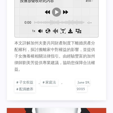
按播放键收听此内容
剧目
:
-
0:00
-:--
1x
本文詳解加州夫妻共同財產制度下離婚房產分
配權利，探討搬離家中對權益的影響，並提供
子女撫養權相關法律指引。由經驗豐富的加州
律師劉美芳提供專業建議，協助您保障合法權
益。
子女权益
,
家庭法
,
配偶赡养