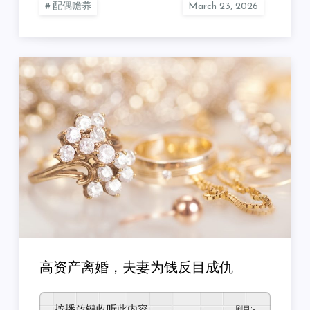
配偶赡养
高资产离婚，夫妻为钱反目成仇
按播放键收听此内容
剧目
:
-