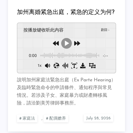
加州离婚紧急出庭，紧急的定义为何?
按播放键收听此内容
剧目
:
-
0:00
-:--
1x
說明加州家庭法緊急出庭（Ex Parte Hearing）
及臨時緊急命令的申請條件、通知程序與常見
情況。若涉及子女、家庭暴力或財產轉移風
險，請洽劉美芳律師事務所。
家庭法
,
配偶赡养