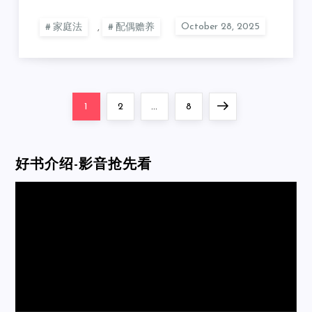
家庭法
,
配偶赡养
Posts
Page
Page
Page
Next
1
2
…
8
pagination
page
好书介绍-影音抢先看
Video
Player