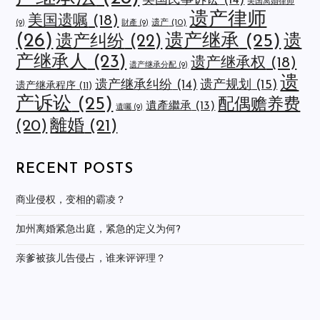
美国民事诉讼
(14)
美国离婚律师
遗产律师
美国遗嘱
(18)
遗产
(10)
(9)
財產
(9)
(26)
遗产继承
(25)
遗
遗产纠纷
(22)
产继承人
(23)
遗产继承权
(18)
遗产继承分配
(9)
遗
遗产规划
(15)
遗产继承纠纷
(14)
遗产继承程序
(11)
产诉讼
(25)
配偶赡养费
遺產繼承
(13)
遺囑
(9)
離婚
(21)
(20)
RECENT POSTS
商业侵权，变相的霸凌？
加州离婚紧急出庭，紧急的定义为何?
亲爹被孩儿告侵占，谁来评评理？