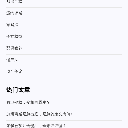
知识产权
违约求偿
家庭法
子女权益
配偶赡养
遗产法
遗产争议
热门文章
商业侵权，变相的霸凌？
加州离婚紧急出庭，紧急的定义为何?
亲爹被孩儿告侵占，谁来评评理？