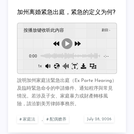
加州离婚紧急出庭，紧急的定义为何?
按播放键收听此内容
剧目
:
-
0:00
-:--
1x
說明加州家庭法緊急出庭（Ex Parte Hearing）
及臨時緊急命令的申請條件、通知程序與常見
情況。若涉及子女、家庭暴力或財產轉移風
險，請洽劉美芳律師事務所。
家庭法
,
配偶赡养