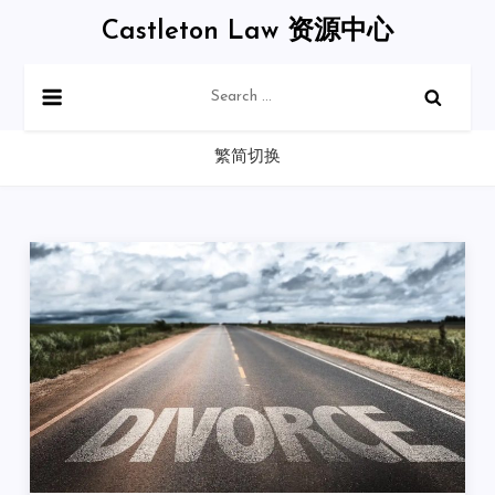
Skip
Castleton Law 资源中心
to
content
Search
for:
繁简切换