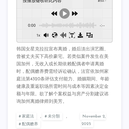
按播放键收听此内容
剧目
:
-
0:00
-:--
1x
韩国女星克拉拉宣布离婚，婚后淡出演艺圈、
曾被丈夫买下高价豪宅。若类似案件发生在美
国加州，无收入或长期依赖配偶者申请离婚
时，配偶赡养费需经诉讼确认，法官依加州家
庭法第4320条评估支付能力、婚姻期间、年龄
健康及重返职场所需时间与成本等因素决定金
额与年限。欲了解个案权益与房产分割建议谘
询加州离婚律师刘美芳。
家庭法
,
未分類
,
配偶赡养