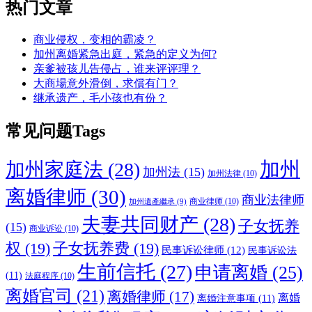
热门文章
商业侵权，变相的霸凌？
加州离婚紧急出庭，紧急的定义为何?
亲爹被孩儿告侵占，谁来评评理？
大商場意外滑倒，求償有门？
继承遗产，毛小孩也有份？
常见问题Tags
加州
加州家庭法
(28)
加州法
(15)
加州法律
(10)
离婚律师
(30)
商业法律师
商业律师
(10)
加州遺產繼承
(9)
夫妻共同财产
(28)
子女抚养
(15)
商业诉讼
(10)
权
(19)
子女抚养费
(19)
民事诉讼律师
(12)
民事诉讼法
生前信托
(27)
申请离婚
(25)
(11)
法庭程序
(10)
离婚官司
(21)
离婚律师
(17)
离婚
离婚注意事项
(11)