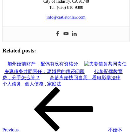
City of Industry, CA 91748
Tel: (626) 810-9300
info@castletonlaw.com
Related posts:
加州婚前财产，配偶有没有资格分
夫妻债务共同责任：离婚后的偿还问题
代垫配偶教育
费，分手怎么算？
高龄离婚找回自我，看电影学法律
个人债务
,
個人債務
,
家庭法
Post
Previous
Post
navigation
Previous
不婚不