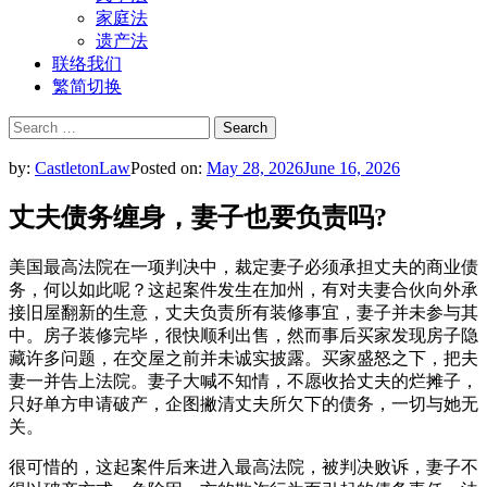
家庭法
遗产法
联络我们
繁简切换
Search
for:
by:
CastletonLaw
Posted on:
May 28, 2026
June 16, 2026
丈夫债务缠身，妻子也要负责吗?
美国最高法院在一项判决中，裁定妻子必须承担丈夫的商业债
务，何以如此呢？这起案件发生在加州，有对夫妻合伙向外承
接旧屋翻新的生意，丈夫负责所有装修事宜，妻子并未参与其
中。房子装修完毕，很快顺利出售，然而事后买家发现房子隐
藏许多问题，在交屋之前并未诚实披露。买家盛怒之下，把夫
妻一并告上法院。妻子大喊不知情，不愿收拾丈夫的烂摊子，
只好单方申请破产，企图撇清丈夫所欠下的债务，一切与她无
关。
很可惜的，这起案件后来进入最高法院，被判决败诉，妻子不