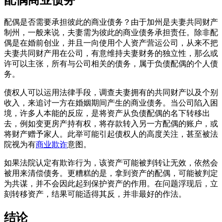
配偶是否需要承担彼此的商业债务？由于加州是夫妻共同财产
制州，一般来说，夫妻需为彼此的商业债务承担责任。除非配
偶是在婚前创业，并且一向使用个人资产营运公司，从来不把
夫妻共同财产用在公司，有意维持
夫妻财务的独立性
，那么或
许可以主张，所有与公司相关的债务，属于负债配偶的个人债
务。
债权人可以运用法律手段，调查夫妻拥有的共同财产以及个别
收入，来追讨一方在婚姻期间产生的商业债务。当公司陷入困
境，许多人本能的反应，是将资产从负债配偶的名下转移出
去，例如变更房产持有权，将存款转入另一方配偶的账户，或
将财产赠予家人。此举可能引起债权人的高度关注，甚至被法
院视为有
商业欺诈
意图。
如果法院认定有欺诈行为，该资产可能被判转让无效，依然会
被用来清偿债务。更糟糕的是，拿到资产的配偶，可能被判定
为共谋，并不会因此起到保护资产的作用。在问题浮现后，立
刻转移资产，结果可能适得其反，并非最好的作法。
结论