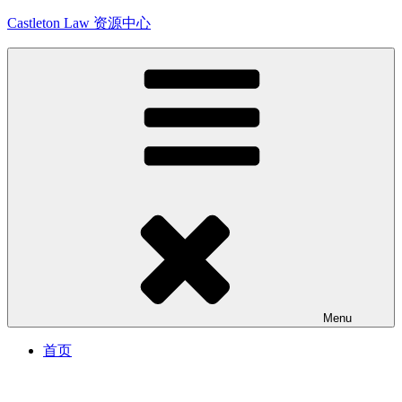
Skip
Castleton Law 资源中心
to
content
Menu
首页