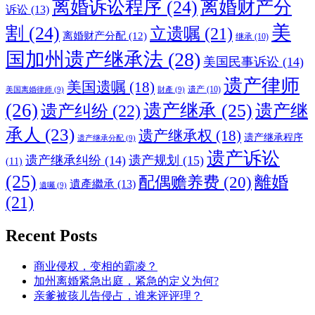
离婚诉讼程序
(24)
离婚财产分
诉讼
(13)
美
割
(24)
立遗嘱
(21)
离婚财产分配
(12)
继承
(10)
国加州遗产继承法
(28)
美国民事诉讼
(14)
遗产律师
美国遗嘱
(18)
遗产
(10)
美国离婚律师
(9)
財產
(9)
(26)
遗产继承
(25)
遗产纠纷
(22)
遗产继
承人
(23)
遗产继承权
(18)
遗产继承程序
遗产继承分配
(9)
遗产诉讼
遗产继承纠纷
(14)
遗产规划
(15)
(11)
(25)
離婚
配偶赡养费
(20)
遺產繼承
(13)
遺囑
(9)
(21)
Recent Posts
商业侵权，变相的霸凌？
加州离婚紧急出庭，紧急的定义为何?
亲爹被孩儿告侵占，谁来评评理？