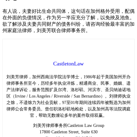
有人说，夫妻好比生命共同体，这句话在加州格外受用，配偶
在外面的负债情况，作为另一半应充分了解，以免殃及池鱼。
欲了解涉及夫妻共同财产的债务纠纷，请咨询经验最丰富的加
州家庭法律师，刘美芳联合律师事务所。
CastletonLaw
刘美芳律师，加州西南法学院法学博士，1986年起于美国加州开办
律师事务所至今，历经多年执业淬炼，精通商业、民事、婚姻、遗
产法律诉讼，服务范围扩及尔湾、洛杉矶、河滨市、圣贝纳迪诺地
区（Irvine / Los Angeles / Riverside / San Bernardino）。刘律师执业
之馀，不遗馀力为社会贡献，97至01年期间连续四年被甄选为加州
律师公会常务委员。曾任职洛杉矶地检处，以及加州高等法院调庭
官，帮助无数缠讼多年的案件取得双赢。
刘美芳律师事务所Castleton Law Group
17800 Castleton Street, Suite 630