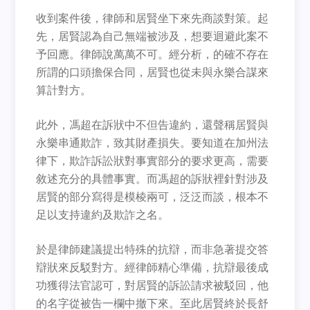
收到案件後，律師和居賢坐下來先商談對策。起
先，居賢認為自己無端被涉及，想要迴避此案不
予回應。律師說萬萬不可。經分析，的確不存在
所謂的口頭擔保合同，居賢也從未與永樂合謀來
算計對方。
此外，馮超在訴狀中不但告違約，還聲稱居賢與
永樂串通欺詐，致其財產損失。要知道在加州法
律下，欺詐訴訟狀對事實部分的要求更高，需要
敘述充分的具體事實。而馮超的訴狀裡針對涉及
居賢的部分寫得是模棱兩可，泛泛而談，根本不
足以支持違約及欺詐之名。
於是律師建議提出特殊的抗辯，而非急著提交答
辯狀來反駁對方。經律師精心準備，抗辯最後成
功獲得法官認可，對居賢的訴訟請求被駁回，他
的名字從被告一欄中撤下來。至此居賢終於長舒