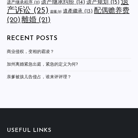
遗
遗产规划
(15)
遗产继承纠纷
(14)
遗产继承程序
(11)
产诉讼
(25)
配偶赡养费
遺產繼承
(13)
遺囑
(9)
離婚
(21)
(20)
RECENT POSTS
商业侵权，变相的霸凌？
加州离婚紧急出庭，紧急的定义为何?
亲爹被孩儿告侵占，谁来评评理？
USEFUL LINKS