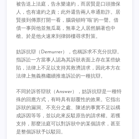
被告送上法庭，告永樂違約，而居賢是口頭擔保
人，也有違約之責；此外還告兩人串通欺詐。居
賢接到傳票打開一看，腦袋頓時“嗡”的一聲。借
債一事與他並無瓜葛，無辜之人居然躺著也中
槍。於是他火速來到律師樓尋求對策。
妨訴抗辯（Demurrer），也稱訴求不充分抗辯。
指訴訟一方當事人認為其訴狀表面上存在某些缺
陷，法律上不足以支持其救濟請求，因此本方在
法律上無義務繼續推進訴訟的一種抗辯。
不同於訴答辯狀（Answer），妨訴抗辯是一種特
殊的回應方式，有時具有顛覆性的效果。它指出
訴狀的漏洞、不充分之處、陳述的事實不足以構
成訴因等等，並以此來反駁原告的請求權。若獲
支持，那麼法庭可以對訴狀中的某個請求，甚至
是整個訴狀予以駁回。