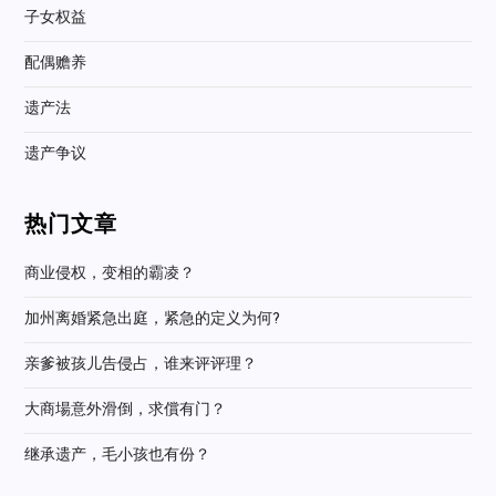
子女权益
配偶赡养
遗产法
遗产争议
热门文章
商业侵权，变相的霸凌？
加州离婚紧急出庭，紧急的定义为何?
亲爹被孩儿告侵占，谁来评评理？
大商場意外滑倒，求償有门？
继承遗产，毛小孩也有份？