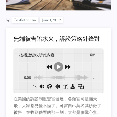
by:
CastletonLaw
無端被告陷水火，訴訟策略針鋒對
按播放键收听此内容
剧目
:
-
0:00
-:--
1x
在美國的訴訟制度豐富發達，各類官司是滿天
飛，大家都見怪不怪了。可當自己莫名其妙做了
被告，在收到傳票的那一刻，大都是膽戰心驚。