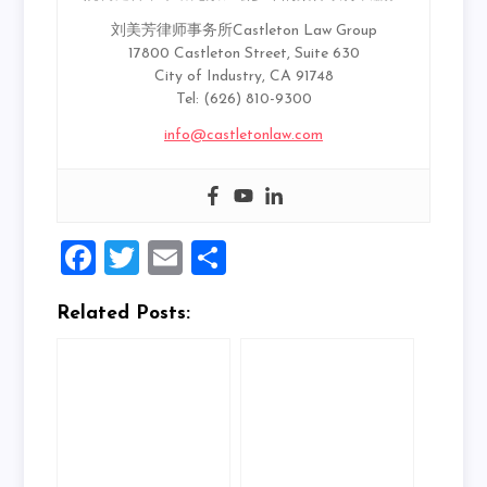
刘美芳律师事务所Castleton Law Group
17800 Castleton Street, Suite 630
City of Industry, CA 91748
Tel: (626) 810-9300
info@castletonlaw.com
Facebook
Twitter
Email
Share
Related Posts: