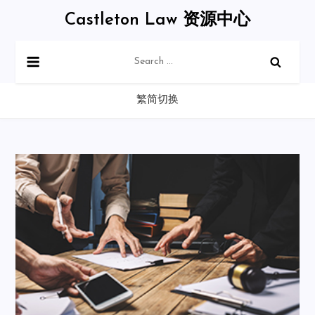
Skip
Castleton Law 资源中心
to
content
Search
for:
繁简切换