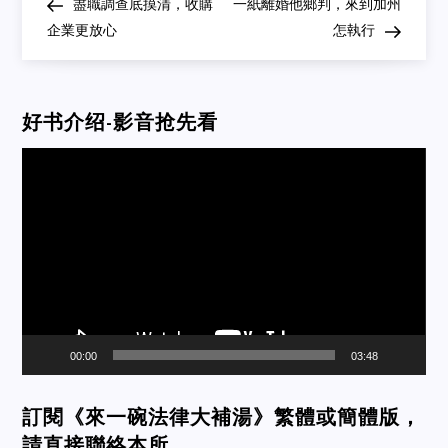
Post
Post
盡職調查底摸清，收購
一紙離婚他鄉判，來到加州
navigation
企業更放心
怎執行
好书介绍-影音抢先看
Video
Player
00:00
03:48
訂閱《來一碗法律大補湯》繁體或簡體版，
請直接聯絡本所