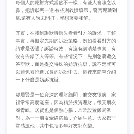
每個人的應對方式當然不一樣，有些人會嗤之以
鼻，把訴狀丟一邊;有些則義憤填膺，誓言迎戰到
底;還有人尚未開打，就想著要和解。
其實，在接到訴狀時應先看看對方的訴求，了解
事實，再擬定先期的訴訟策略，例如看看對方的
請求是否過了訴訟時效，有沒有講清楚事實，有
沒有告錯了人等等。有些情況下，先別急著遞交
答辯狀，而是提交特殊的妨訴抗辯，說不定就可
以避免被拖進冗長的訴訟中去。這裡來簡單介紹
一下什麼是妨訴抗辯。
廖居賢是一位資深的理財顧問，他交友很廣，家
裡常常高朋滿座，因為精於投資理財，很受朋友
圈青睞。居賢也是個熱心腸，常常設置飯局派
對，為一干朋友牽線搭橋，介紹生意。大家都非
常感激他，其中包括多年好友郭永樂。