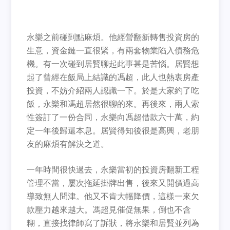
永樂之前碰到點麻煩。他經營翻新轉售投資房的
生意，資金鏈一直很緊，有兩套物業陷入債務危
機。有一次碰到居賢聊起此事甚是苦惱。居賢想
起了曾經在飯局上結識的馮超，此人也熱衷房產
投資，不妨介紹兩人認識一下。於是大家約了吃
飯，永樂和馮超居然很聊的來。再後來，兩人索
性簽訂了一份合同，永樂向馮超借款六十萬，約
定一年後歸還本息。居賢得知後很是高興，老朋
友的麻煩有解決之道。
一年時間很快過去，永樂當初的投資房翻新工程
管理不當，屢次拖延掛牌出售，後來又開價過高
導致無人問津。他又不肯大幅降價，這樣一來欠
款壓力越來越大。馮超見催促無果，倒也不含
糊，直接找律師寫了訴狀，將永樂和居賢並列為