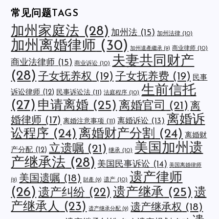
常见问题TAGS
加州家庭法
(28)
加州法
(15)
加州法律
(10)
加州离婚律师
(30)
商业律师
(10)
加州遺產繼承
(9)
夫妻共同财产
商业法律师
(15)
商业诉讼
(10)
(28)
子女抚养权
(19)
子女抚养费
(19)
民事
生前信托
诉讼律师
(12)
民事诉讼法
(11)
法庭程序
(10)
(27)
申请离婚
(25)
离婚官司
(21)
离
离婚诉
婚律师
(17)
离婚诉讼
(13)
离婚注意事项
(11)
讼程序
(24)
离婚财产分割
(24)
离婚财
美国加州遗
立遗嘱
(21)
产分配
(12)
继承
(10)
产继承法
(28)
美国民事诉讼
(14)
美国离婚律师
遗产律师
美国遗嘱
(18)
遗产
(10)
(9)
財產
(9)
(26)
遗产继承
(25)
遗
遗产纠纷
(22)
产继承人
(23)
遗产继承权
(18)
遗产继承分配
(9)