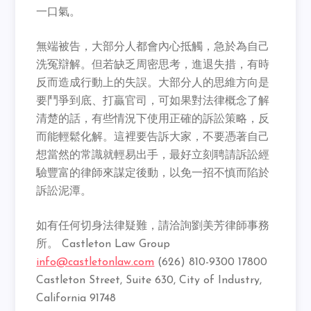
一口氣。
無端被告，大部分人都會內心抵觸，急於為自己
洗冤辯解。但若缺乏周密思考，進退失措，有時
反而造成行動上的失誤。大部分人的思維方向是
要鬥爭到底、打贏官司，可如果對法律概念了解
清楚的話，有些情況下使用正確的訴訟策略，反
而能輕鬆化解。這裡要告訴大家，不要憑著自己
想當然的常識就輕易出手，最好立刻聘請訴訟經
驗豐富的律師來謀定後動，以免一招不慎而陷於
訴訟泥潭。
如有任何切身法律疑難，請洽詢劉美芳律師事務
所。 Castleton Law Group
info@castletonlaw.com
(626) 810-9300 17800
Castleton Street, Suite 630, City of Industry,
California 91748