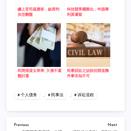
纏上官司疏應答，缺席判
科技競爭國際化，申請專
決怎翻盤
利莫遲疑
民間借貸太草率, 欠債不還
民事訴訟之妨訴抗辯這幾
難討還
件事非知不可
个人债务
,
民事法
,
诉讼流程
Previous
Next
Post
Previous
Next