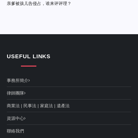
亲爹被孩儿告侵占，谁来评评理？
USEFUL LINKS
事務所簡介
律師團隊
商業法
|
民事法
|
家庭法
|
遺產法
資源中心
聯絡我們