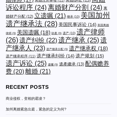
离婚诉讼
(13)
离婚注意事项
(11)
诉讼程序
(24)
离婚财产分割
(24)
离
美国加州
立遗嘱
(21)
婚财产分配
(12)
继承
(10)
遗产继承法
(28)
美国民事诉讼
(14)
美国离婚
遗产律师
美国遗嘱
(18)
遗产
(10)
律师
(9)
財產
(9)
(26)
遗产继承
(25)
遗
遗产纠纷
(22)
产继承人
(23)
遗产继承权
(18)
遗产继承分配
(9)
遗产规划
(15)
遗产继承纠纷
(14)
遗产继承程序
(11)
遗产诉讼
(25)
配偶赡养
遺產繼承
(13)
遺囑
(9)
费
(20)
離婚
(21)
RECENT POSTS
商业侵权，变相的霸凌？
加州离婚紧急出庭，紧急的定义为何?