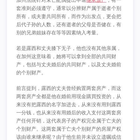
加州法院针对未亡配偶提出申请
继承遗产
，有一
套准则必须遵守，通常以分辨财产属于逝者个别
所有，或夫妻共同所有，而作为出发点，更会把
后代子孙的人数，还有逝者的父母是否健在，有
别的兄弟姐妹存在等等因素纳入考量。
若是露西和丈夫膝下无子，他也没有其他亲属，
在加州这意味着，她将可以拿到全部的共同财
产，包括与丈夫婚后的共同财产，以及丈夫婚前
的个别财产。
前言提到，露西的丈夫曾经购置两套房产，而这
两套房产全都是他在婚前用现金購買投资的，从
来没有把露西的名字加进去，从来没有用到露西
一分钱，也从来没有用婚后的收入支付这两套房
产任何开销，这代表房子的产权完全属于亡夫的
个別财产。这两套属于亡夫个别财产的房屋产权
该由谁来继承呢？由于他生前并未设立遗嘱或信