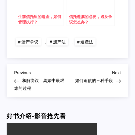
生前信托里的遗產，如何
信托遗嘱的必要，遇及争
管理执行？
议怎么办？
遗产争议
,
遗产法
,
遺產法
Post
Previous
Next
Previous
Next
Post
Post
和解协议，离婚中最艰
如何追债的三种手段
navigation
难的过程
好书介绍-影音抢先看