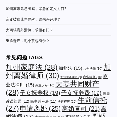
加州离婚紧急出庭，紧急的定义为何?
亲爹被孩儿告侵占，谁来评评理？
大商場意外滑倒，求償有门？
继承遗产，毛小孩也有份？
常见问题TAGS
加
加州家庭法
(28)
加州法
(15)
加州法律
(10)
州离婚律师
(30)
商
商业律师
(10)
加州遺產繼承
(9)
夫妻共同财产
业法律师
(15)
商业诉讼
(10)
(28)
子女抚养权
(19)
子女抚养费
(19)
民事
生前信托
诉讼律师
(12)
民事诉讼法
(11)
法庭程序
(10)
(27)
申请离婚
(25)
离婚官司
(21)
离
离婚
婚律师
(17)