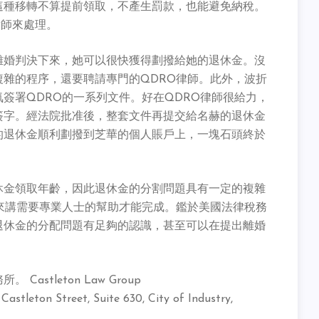
這種移轉不算提前領取，不產生罰款，也能避免納稅。
律師來處理。
離婚判決下來，她可以很快獲得劃撥給她的退休金。沒
雜的程序，還要聘請專門的QDRO律師。此外，波折
簽署QDRO的一系列文件。好在QDRO律師很給力，
簽字。經法院批准後，整套文件再提交給名赫的退休金
的退休金順利劃撥到芝華的個人賬戶上，一塊石頭終於
休金領取年齡，因此退休金的分割問題具有一定的複雜
來講需要專業人士的幫助才能完成。鑑於美國法律稅務
退休金的分配問題有足夠的認識，甚至可以在提出離婚
stleton Law Group
astleton Street, Suite 630, City of Industry,