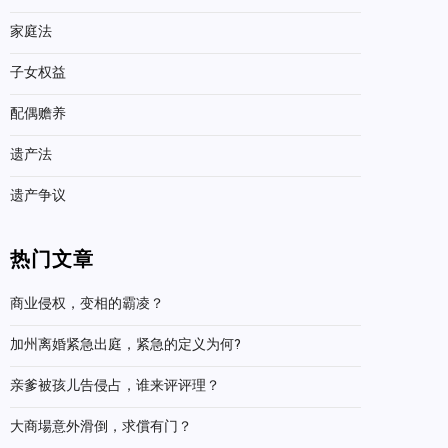
家庭法
子女权益
配偶赡养
遗产法
遗产争议
热门文章
商业侵权，变相的霸凌？
加州离婚紧急出庭，紧急的定义为何?
亲爹被孩儿告侵占，谁来评评理？
大商場意外滑倒，求償有门？