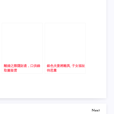
離婚之際隱財產，口供錄
銀色夫妻將離異, 子女福祉
取撇疑雲
待思量
Next
Next