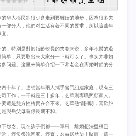
-:--
1x
年的华人移民卻很少會走到要離婚的地步，因為很多夫
有一部分人，他們对生活有著不同的要求，所以這些年
事宜。
分的，特別是對於婚齡較長的夫妻来说，多年积攒的退
很简单，只要取出來大家分一下就可以了。事实并非如
諸多问题。这里来简单介绍一下养老金在离婚时候的分
快四十年了。遙想當年兩人攜手奮鬥組建家庭，現有三
公司工作，一干就是三十多年，芝華則專職照顧家人。
主要還是雙方性格實在合不來。芝華熱情開朗，喜歡旅
別是與岳父母關係長期不和。
放下怨念。現在孩子們都一一單飛，離婚想法盤桓已
反常，經常很晚回家。經查，名赫居然染上賭癮，這一