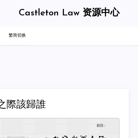
Castleton Law 资源中心
繁简切换
之際該歸誰
剧目
:
-