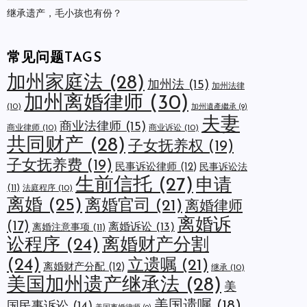
继承遗产，毛小孩也有份？
常见问题TAGS
加州家庭法
(28)
加州法
(15)
加州法律
加州离婚律师
(30)
(10)
加州遺產繼承
(9)
夫妻
商业法律师
(15)
商业律师
(10)
商业诉讼
(10)
共同财产
(28)
子女抚养权
(19)
子女抚养费
(19)
民事诉讼律师
(12)
民事诉讼法
生前信托
(27)
申请
(11)
法庭程序
(10)
离婚
(25)
离婚官司
(21)
离婚律师
离婚诉
(17)
离婚诉讼
(13)
离婚注意事项
(11)
讼程序
(24)
离婚财产分割
(24)
立遗嘱
(21)
离婚财产分配
(12)
继承
(10)
美国加州遗产继承法
(28)
美
美国遗嘱
(18)
国民事诉讼
(14)