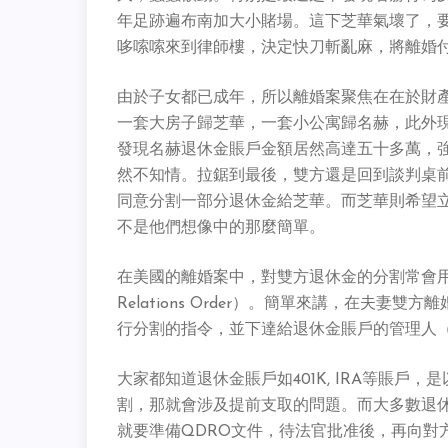
年足跡遍布南加大小賭場。這下芝華氣壞了，
哆嗦嗦來到律師樓，決定快刀斬亂麻，將離婚
由於子女都已成年，所以離婚案聚焦在在於財
一套大房子歸芝華，一套小公寓歸名赫，此外
發現名赫退休金賬戶金額居然高達五十多萬，
然不知情。拉鋸到最後，雙方還是回到談判桌
同意分割一部分退休金給芝華。而芝華則希望
不是他們想像中的那麼簡單。
在美國的離婚案中，對雙方退休金的分割常會用到一個專
Relations Order）。簡單來講，在夫
行分割的指令，並下達給退休金賬戶的管理人（Plan 
大家都知道退休金賬戶如401K, IRA等賬
割，那就會涉及提前支取的問題。而大多數退
就要準備QDRO文件，待法官批准後，再向對