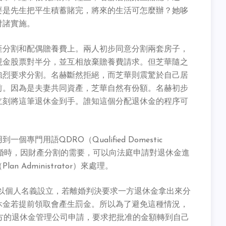
要是先生把平生積蓄賭完，將來的生活可怎麼辦？她哆
付諸實施。
產分割和配偶贍養費上。兩人初步同意分割兩套房子，
現金股票對半分，並互相放棄贍養費請求。但芝華隨之
強烈要求分割。名赫斷然拒絕，而芝華則震驚於自己居
前。因為是夫妻共同資產，芝華自然有份額。名赫初步
立刻將這筆退休金到手。誰知這個分配退休金的程序可
門用語QDRO（Qualified Domestic
妻雙方離婚時，因財產分割的需要，可以向法庭申請對退休金進
Administrator）來處理。
戶，是以個人名義設立，若離婚判決要求一方退休金拿出來分
休金若提前領取會產生罰金。所以為了避免這種情況，
方的退休金管理公司申請，要求把批准的金額轉到自己