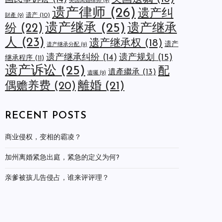
美国离婚律师
(9)
遗产律师
(26)
遗产纠
遗产
(10)
財產
(9)
遗产继承
(25)
遗产继承
纷
(22)
人
(23)
遗产继承权
(18)
遗产
遗产继承分配
(9)
遗产规划
(15)
遗产继承纠纷
(14)
继承程序
(11)
遗产诉讼
(25)
配
遺產繼承
(13)
遺囑
(9)
離婚
(21)
偶赡养费
(20)
RECENT POSTS
商业侵权，变相的霸凌？
加州离婚紧急出庭，紧急的定义为何?
亲爹被孩儿告侵占，谁来评评理？