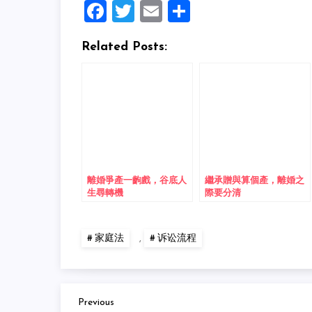
Facebook
Twitter
Email
Share
Related Posts:
離婚爭產一齣戲，谷底人
繼承贈與算個產，離婚之
生尋轉機
際要分清
家庭法
,
诉讼流程
Previous
Post
Previous