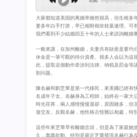
0:00
大家都知道美国的离婚率雖然很高，但生根多
妻多年白手打拼，早已相附相依枝葉連理。可
我們看到不少結婚四五十年的人士來諮詢離婚
一般來講，在加州離婚，夫妻共有財産是要均
休金是一筆可觀的待分資產。很多人会以为這
此，提取這個動作牵涉到法律、纳税及罰金等
割问题。
陳名赫和劉芝華是第一代移民，來美國已經有
名成年子女。名赫身為工程師，始終在一家大
時光荏苒，兩人感情慢慢退卻，原因雖多，但
遊交友。反觀名赫，他性格古怪難以相處，特
這些年來芝華早有離婚念頭，但是為了家庭她
久，蠢蠢欲動。特別是最近芝華發現名赫行為