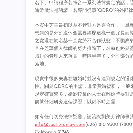
名下。申請程序若符合一系列法律規定的話，
通常做法是聘請一名專門從事“QDRO”的外部
本案中芝華最初以為不管對方是否合作，一旦
想到的是分割退休金需要經歷這樣一個冗長而複
之處還在於名赫一直處於不合作狀態，不願爽氣
且在芝華個人律師的努力推進下，名赫也終於
賬戶的管理人來落實。時隔半年多，分割部分
落地。
現實中很多夫妻在離婚時並沒有達到規定的退
性。關於QDRO的申請，非常費時複雜，一般
規定確實繁多，婚齡較長的人士在離婚時要對
前就仔細研究這個課題，以備不時之需。
如有任何切身法律疑難，請洽詢劉美芳律師事務所。 Ca
info@castletonlaw.com
(626) 810-9300 17800 C
California 91748