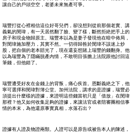
讓自己的戶頭空空，老婆未來無產可爭。
瑞豐打從心裡相信這位好哥兒們，卻沒想到從前那個老實、講
義氣的閔瑋，有一天居然翻了臉、變了樣，斷然拒絶把手上的
房子和現金物歸原主。瑞豐本以為是妻子發現他在暗中佈局，
對閔瑋施加壓力，其實不然。一切得歸咎於閔瑋不該迷上炒
股，把自個的老本賠光了，現在還妄想賭上瑞豐的錢翻身。他
以為瑞豐為了隱瞞脱產內情，不敢明目張膽上法院跟他討回這
筆錢，但他錯了。
瑞豐遭受好友在金錢上的背叛，痛心疾首。恩斷義絶之下，他
寧可選擇和閔瑋對簿公堂。加州法院，講求的是證據，瑞豐必
須提出什麼樣的證據，來證明這些錢當初只是「借放」在閔瑋
那裡？他又如何收集足夠的證據，來讓法官或者陪審團相信事
情的本末，為他還原事實真相，水落石出？
證據有人證及物證兩類。人證可以是原告或被告本人的陳述，