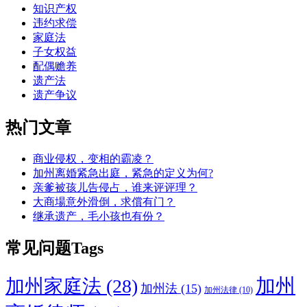
知识产权
违约求偿
家庭法
子女权益
配偶赡养
遗产法
遗产争议
热门文章
商业侵权，变相的霸凌？
加州离婚紧急出庭，紧急的定义为何?
亲爹被孩儿告侵占，谁来评评理？
大商場意外滑倒，求償有门？
继承遗产，毛小孩也有份？
常见问题Tags
加州
加州家庭法
(28)
加州法
(15)
加州法律
(10)