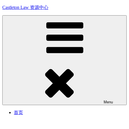
Skip
Castleton Law 资源中心
to
content
Menu
首页