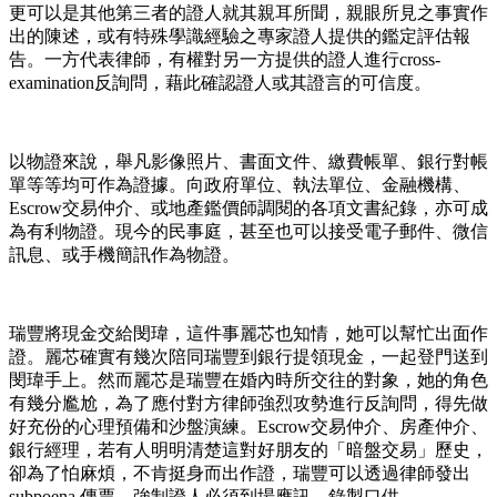
更可以是其他第三者的證人就其親耳所聞，親眼所見之事實作
出的陳述，或有特殊學識經驗之專家證人提供的鑑定評估報
告。一方代表律師，有權對另一方提供的證人進行cross-
examination反詢問，藉此確認證人或其證言的可信度。
以物證來說，舉凡影像照片、書面文件、繳費帳單、銀行對帳
單等等均可作為證據。向政府單位、執法單位、金融機構、
Escrow交易仲介、或地產鑑價師調閱的各項文書紀錄，亦可成
為有利物證。現今的民事庭，甚至也可以接受電子郵件、微信
訊息、或手機簡訊作為物證。
瑞豐將現金交給閔瑋，這件事麗芯也知情，她可以幫忙出面作
證。麗芯確實有幾次陪同瑞豐到銀行提領現金，一起登門送到
閔瑋手上。然而麗芯是瑞豐在婚內時所交往的對象，她的角色
有幾分尷尬，為了應付對方律師強烈攻勢進行反詢問，得先做
好充份的心理預備和沙盤演練。Escrow交易仲介、房產仲介、
銀行經理，若有人明明清楚這對好朋友的「暗盤交易」歷史，
卻為了怕麻煩，不肯挺身而出作證，瑞豐可以透過律師發出
subpoena 傳票，強制證人必須到場應訊、錄製口供。