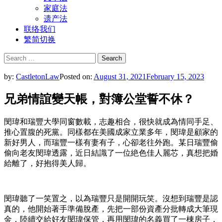
家庭法
遗产法
联络我们
繁简切换
Search
for:
by:
CastletonLaw
Posted on:
August 31, 2021
February 15, 2023
兄弟情誼變天帳，對簿公堂誓不休？
閔瑋和瑞豐大學同窗數載，志趣相合，很快就成為情同手足、
推心置腹的死黨。同樣都在美國成家立業多年，閔瑋是顧家的
新好男人，而瑞豐一樣有妻有子，心卻老往外跑。某日瑞豐偷
偷向老友閔瑋透露，近日結識了一位絶色佳人麗芯，真想把婚
給離了，好抱得美人歸。
閔瑋聽了一笑置之，以為瑞豐只是開開玩笑。沒想到瑞豐是認
真的，他開始著手準備脫產，先把一部份資產分批轉成大筆現
金，陸續交給好友閔瑋保管，再用閔瑋的名義買了一棟房子，