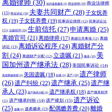
离婚律师
(30)
商业法律师
商业律师
(10)
加州遺產繼承
(9)
夫妻共同财产
(28)
子女抚养
(15)
商业诉讼
(10)
权
(19)
子女抚养费
(19)
民事诉讼律师
(12)
民事诉讼法
生前信托
(27)
申请离婚
(25)
(11)
法庭程序
(10)
离婚官司
(21)
离婚律师
(17)
离婚
离婚注意事项
(11)
离婚诉讼程序
(24)
离婚财产分
诉讼
(13)
美
割
(24)
立遗嘱
(21)
离婚财产分配
(12)
继承
(10)
国加州遗产继承法
(28)
美国民事诉讼
(14)
遗产律师
美国遗嘱
(18)
遗产
(10)
美国离婚律师
(9)
財產
(9)
(26)
遗产继承
(25)
遗产纠纷
(22)
遗产继
承人
(23)
遗产继承权
(18)
遗产继承程序
遗产继承分配
(9)
遗产诉讼
遗产继承纠纷
(14)
遗产规划
(15)
(11)
(25)
離婚
配偶赡养费
(20)
遺產繼承
(13)
遺囑
(9)