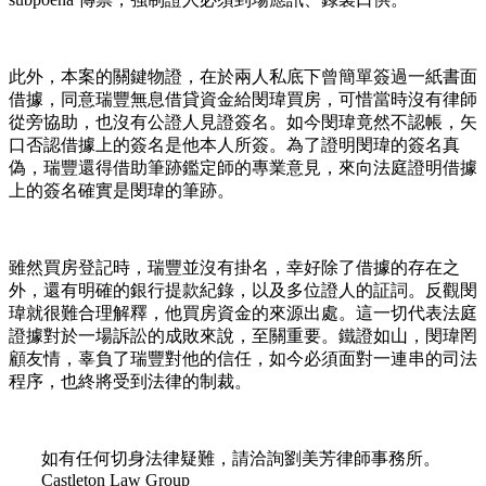
此外，本案的關鍵物證，在於兩人私底下曾簡單簽過一紙書面
借據，同意瑞豐無息借貸資金給閔瑋買房，可惜當時沒有律師
從旁協助，也沒有公證人見證簽名。如今閔瑋竟然不認帳，矢
口否認借據上的簽名是他本人所簽。為了證明閔瑋的簽名真
偽，瑞豐還得借助筆跡鑑定師的專業意見，來向法庭證明借據
上的簽名確實是閔瑋的筆跡。
雖然買房登記時，瑞豐並沒有掛名，幸好除了借據的存在之
外，還有明確的銀行提款紀錄，以及多位證人的証詞。反觀閔
瑋就很難合理解釋，他買房資金的來源出處。這一切代表法庭
證據對於一場訴訟的成敗來說，至關重要。鐵證如山，閔瑋罔
顧友情，辜負了瑞豐對他的信任，如今必須面對一連串的司法
程序，也終將受到法律的制裁。
如有任何切身法律疑難，請洽詢劉美芳律師事務所。
Castleton Law Group