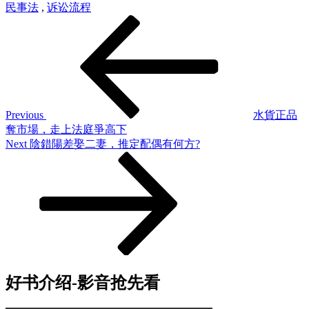
民事法
,
诉讼流程
Post
Previous
Post
navigation
Previous
水貨正品
奪市場，走上法庭爭高下
Next
Next
陰錯陽差娶二妻，推定配偶有何方?
Post
好书介绍-影音抢先看