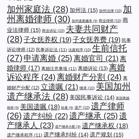
加
加州家庭法
(28)
加州法
(15)
加州法律
(10)
州离婚律师
(30)
商
商业律师
(10)
加州遺產繼承
(9)
夫妻共同财产
业法律师
(15)
商业诉讼
(10)
(28)
子女抚养权
(19)
子女抚养费
(19)
民事
生前信托
诉讼律师
(12)
民事诉讼法
(11)
法庭程序
(10)
(27)
申请离婚
(25)
离婚官司
(21)
离
离婚
婚律师
(17)
离婚诉讼
(13)
离婚注意事项
(11)
诉讼程序
(24)
离婚财产分割
(24)
离
美国加州
立遗嘱
(21)
婚财产分配
(12)
继承
(10)
遗产继承法
(28)
美国民事诉讼
(14)
美国离婚
遗产律师
美国遗嘱
(18)
遗产
(10)
律师
(9)
財產
(9)
(26)
遗产继承
(25)
遗
遗产纠纷
(22)
产继承人
(23)
遗产继承权
(18)
遗产继承分配
(9)
遗产规划
(15)
遗产继承纠纷
(14)
遗产继承程序
(11)