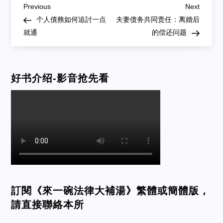
Post
Previous
Next
Previous
Next
Post
Post
个人債務如何追討一点
夫妻债务共同责任：离婚后
navigation
就通
的偿还问题
好书介绍-影音抢先看
訂閱《來一碗法律大補湯》繁體或簡體版，
請直接聯絡本所