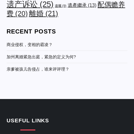
遗产诉讼
(25)
配偶赡养
遺產繼承
(13)
遺囑
(9)
费
(20)
離婚
(21)
RECENT POSTS
商业侵权，变相的霸凌？
加州离婚紧急出庭，紧急的定义为何?
亲爹被孩儿告侵占，谁来评评理？
USEFUL LINKS