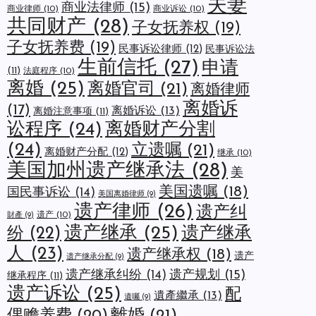
夫妻
商业法律师
(15)
商业律师
(10)
商业诉讼
(10)
共同财产
(28)
子女抚养权
(19)
子女抚养费
(19)
民事诉讼律师
(12)
民事诉讼法
生前信托
(27)
申请
(11)
法庭程序
(10)
离婚
(25)
离婚官司
(21)
离婚律师
离婚诉
(17)
离婚诉讼
(13)
离婚注意事项
(11)
讼程序
(24)
离婚财产分割
(24)
立遗嘱
(21)
离婚财产分配
(12)
继承
(10)
美国加州遗产继承法
(28)
美
美国遗嘱
(18)
国民事诉讼
(14)
美国离婚律师
(9)
遗产律师
(26)
遗产纠
遗产
(10)
財產
(9)
遗产继承
(25)
遗产继承
纷
(22)
人
(23)
遗产继承权
(18)
遗产
遗产继承分配
(9)
遗产规划
(15)
遗产继承纠纷
(14)
继承程序
(11)
遗产诉讼
(25)
配
遺產繼承
(13)
遺囑
(9)