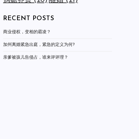
離婚
(21)
偶赡养费
(20)
RECENT POSTS
商业侵权，变相的霸凌？
加州离婚紧急出庭，紧急的定义为何?
亲爹被孩儿告侵占，谁来评评理？