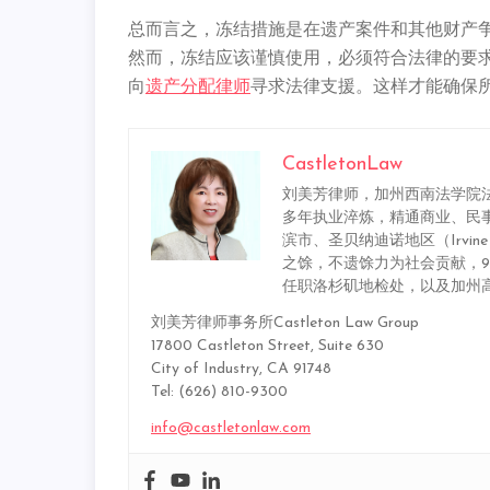
总而言之，冻结措施是在遗产案件和其他财产
然而，冻结应该谨慎使用，必须符合法律的要
向
遗产分配律师
寻求法律支援。这样才能确保
CastletonLaw
刘美芳律师，加州西南法学院法
多年执业淬炼，精通商业、民
滨市、圣贝纳迪诺地区（Irvine / Los
之馀，不遗馀力为社会贡献，9
任职洛杉矶地检处，以及加州
刘美芳律师事务所Castleton Law Group
17800 Castleton Street, Suite 630
City of Industry, CA 91748
Tel: (626) 810-9300
info@castletonlaw.com