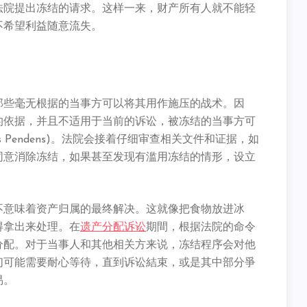
法院提出冻结的请求。这样一来，财产所有人就不能轻
不希望利益随意流失。
那些毫无根据的当事方可以将其用作施压的战术。因
的依据，并且不适用于当前的诉讼，被冻结的当事方可
 Lis Pendens)。法院会接着仔细审查相关文件和证据，如
同意消除冻结，如果甚至发现有滥用冻结的情形，设立
不意味着资产归属的最终解决。这就像把食物放进冰
得拿出来处理。在
遗产分配诉讼
期間，根据法院的命令
分配。对于当事人和其他相关方来说，冻结程序会对他
们可能需要耐心等待，直到诉讼結束，或是其中部分爭
易。