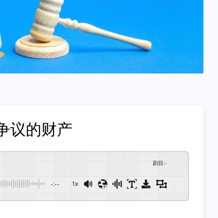
争议的财产
剧目
:
-
-:--
1x