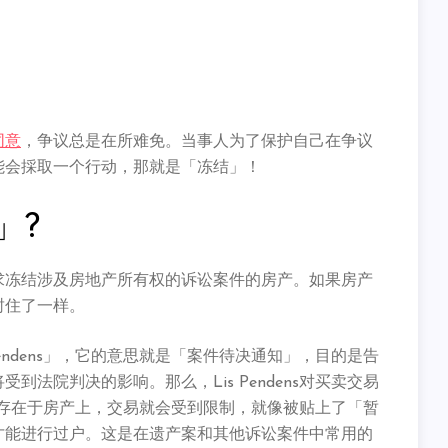
同意
，争议总是在所难免。当事人为了保护自己在
争议
能会採取一个行动，那就是「冻结」！
」?
求冻结涉及房地产所有权的诉讼案件的房产。如果房产
封住了一样。
endens」，它的意思就是「案件待决通知」，目的是告
法院判决的影响。那么，Lis Pendens对买卖交易
ens存在于房产上，交易就会受到限制，就像被贴上了「暂
才能进行过户。这是在遗产案和其他诉讼案件中常用的