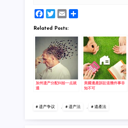
Facebook
Twitter
Email
Share
Related Posts:
加州遗产分配纠纷一点就
美國遺產訴訟這幾件事非
通
知不可
遗产争议
,
遗产法
,
遺產法