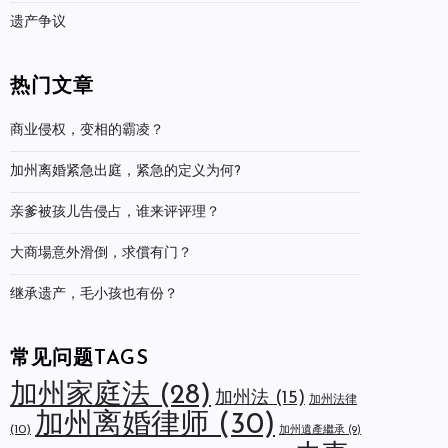
遗产争议
热门文章
商业侵权，变相的霸凌？
加州离婚紧急出庭，紧急的定义为何?
亲爹被孩儿告侵占，谁来评评理？
大商場意外滑倒，求償有门？
继承遗产，毛小孩也有份？
常见问题TAGS
加州家庭法
(28)
加州法
(15)
加州法律
加州离婚律师
(30)
(10)
加州遺產繼承
(9)