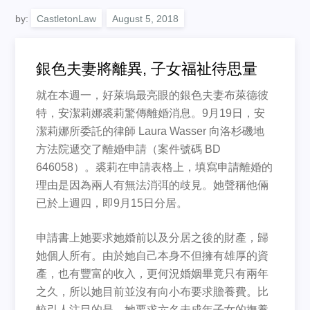
by:
CastletonLaw
銀色夫妻將離異, 子女福祉待思量
就在本週一，好萊塢最亮眼的銀色夫妻布萊德彼
特，安潔莉娜裘莉驚傳離婚消息。9月19日，安
潔莉娜所委託的律師 Laura Wasser 向洛杉磯地
方法院遞交了離婚申請（案件號碼 BD
646058）。裘莉在申請表格上，填寫申請離婚的
理由是因為兩人有無法消弭的歧見。她聲稱他倆
已於上週四，即9月15日分居。
申請書上她要求她婚前以及分居之後的財產，歸
她個人所有。由於她自己本身不但擁有雄厚的資
產，也有豐富的收入，更何況婚姻畢竟只有兩年
之久，所以她目前並沒有向小布要求贍養費。比
較引人注目的是，她要求六名未成年子女的撫養