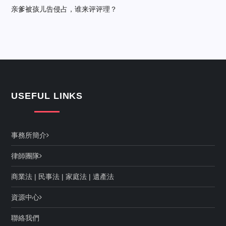
亲爹被孩儿告侵占，谁来评评理？
USEFUL LINKS
事務所簡介
律師團隊
商業法
|
民事法
|
家庭法
|
遺產法
資源中心
聯絡我們