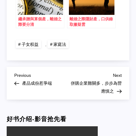
繼承贈與算個產，離婚之
離婚之際隱財產，口供錄
際要分清
取撇疑雲
子女权益
,
家庭法
Post
Previous
Next
Previous
Next
Post
Post
產品成份惹爭端
併購企業難關多，步步為營
navigation
應慎之
好书介绍-影音抢先看