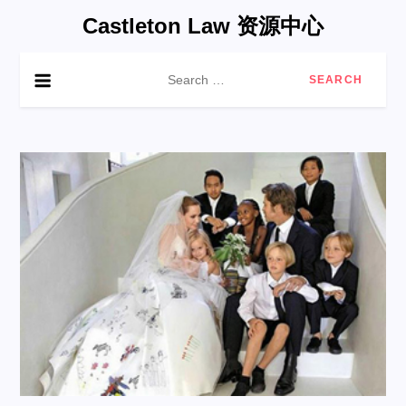
Skip
Castleton Law 资源中心
to
content
Search
for: