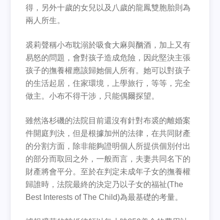
得，另外十歲的女兒以及八歲的龍鳳雙胞胎則為
兩人所生。
裘莉聲稱小布耽溺於吸食大麻與酗酒，加上又有
易怒的問題，會對孩子造成危險，因此堅決主張
孩子的撫養權應該歸她個人所有。她可以對孩子
的生活起居，住家環境，上學旅行，等等，完全
做主。小布不得干涉，只能偶爾探望。
雖然洛杉磯的法院目前還沒有針對布裘的離婚案
件開庭判決，但是根據加州的法律，在共同財產
的分割方面，除非能夠證明個人所提供個別付出
的部分而取回之外，一般而言，夫妻共同名下的
財產將會平分。至於在判定未成年子女的撫養權
歸誰時，法院最終的決定乃以子女的福祉(The
Best Interests of The Child)為最基礎的考量。