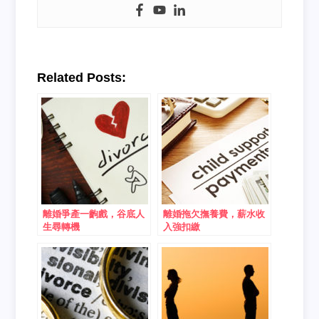
Related Posts:
離婚爭產一齣戲，谷底人
離婚拖欠撫養費，薪水收
生尋轉機
入強扣繳