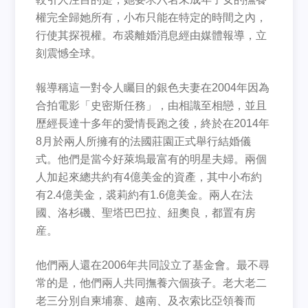
權完全歸她所有，小布只能在特定的時間之內，
行使其探視權。布裘離婚消息經由媒體報導，立
刻震憾全球。
報導稱這一對令人矚目的銀色夫妻在2004年因為
合拍電影「史密斯任務」，由相識至相戀，並且
歷經長達十多年的愛情長跑之後，終於在2014年
8月於兩人所擁有的法國莊園正式舉行結婚儀
式。他們是當今好萊塢最富有的明星夫婦。兩個
人加起來總共約有4億美金的資產，其中小布約
有2.4億美金，裘莉約有1.6億美金。兩人在法
國、洛杉磯、聖塔巴巴拉、紐奧良，都置有房
産。
他們兩人還在2006年共同設立了基金會。最不尋
常的是，他們兩人共同撫養六個孩子。老大老二
老三分別自柬埔寨、越南、及衣索比亞領養而