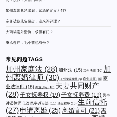
加州离婚紧急出庭，紧急的定义为何?
亲爹被孩儿告侵占，谁来评评理？
大商場意外滑倒，求償有门？
继承遗产，毛小孩也有份？
常见问题TAGS
加
加州家庭法
(28)
加州法
(15)
加州法律
(10)
州离婚律师
(30)
商
商业律师
(10)
加州遺產繼承
(9)
夫妻共同财产
业法律师
(15)
商业诉讼
(10)
(28)
子女抚养权
(19)
子女抚养费
(19)
民事
生前信托
诉讼律师
(12)
民事诉讼法
(11)
法庭程序
(10)
(27)
申请离婚
(25)
离婚官司
(21)
离