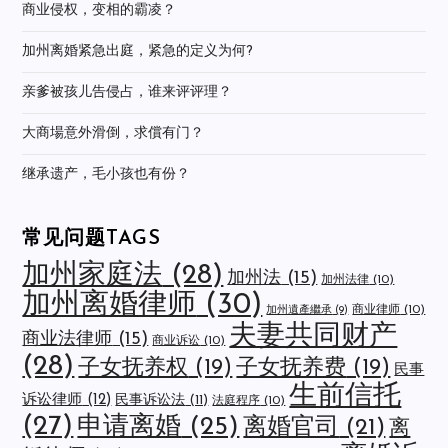
商业侵权，变相的霸凌？
加州离婚紧急出庭，紧急的定义为何?
亲爹被孩儿告侵占，谁来评评理？
大商場意外滑倒，求償有门？
继承遗产，毛小孩也有份？
常见问题TAGS
加州家庭法
(28)
加州法
(15)
加州法律
(10)
加州离婚律师
(30)
商业律师
(10)
加州遺產繼承
(9)
夫妻共同财产
商业法律师
(15)
商业诉讼
(10)
(28)
子女抚养权
(19)
子女抚养费
(19)
民事
生前信托
诉讼律师
(12)
民事诉讼法
(11)
法庭程序
(10)
(27)
申请离婚
(25)
离婚官司
(21)
离