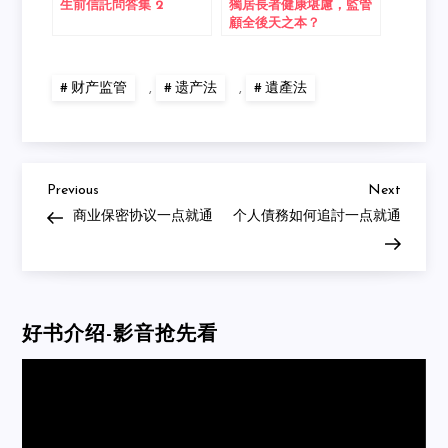
生前信託問答集 2
獨居長者健康堪慮，監管
顧全後天之本？
财产监管
,
遗产法
,
遺產法
Previous
Next
Post
Previous
Next
Post
Post
商业保密协议一点就通
个人債務如何追討一点就通
navigation
好书介绍-影音抢先看
Video
Player