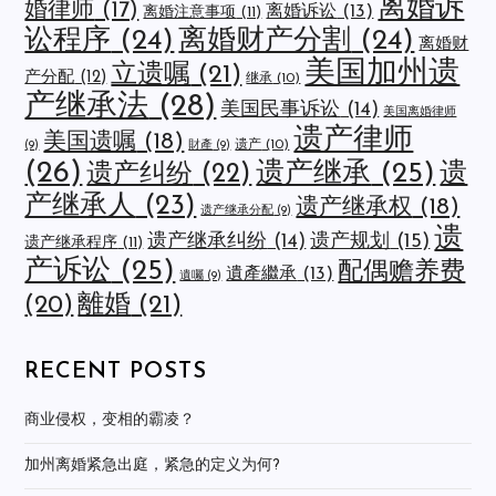
离婚诉
婚律师
(17)
离婚诉讼
(13)
离婚注意事项
(11)
讼程序
(24)
离婚财产分割
(24)
离婚财
美国加州遗
立遗嘱
(21)
产分配
(12)
继承
(10)
产继承法
(28)
美国民事诉讼
(14)
美国离婚律师
遗产律师
美国遗嘱
(18)
遗产
(10)
(9)
財產
(9)
(26)
遗产继承
(25)
遗
遗产纠纷
(22)
产继承人
(23)
遗产继承权
(18)
遗产继承分配
(9)
遗
遗产规划
(15)
遗产继承纠纷
(14)
遗产继承程序
(11)
产诉讼
(25)
配偶赡养费
遺產繼承
(13)
遺囑
(9)
離婚
(21)
(20)
RECENT POSTS
商业侵权，变相的霸凌？
加州离婚紧急出庭，紧急的定义为何?