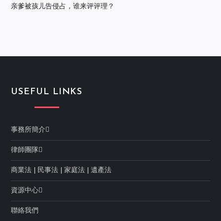
亲爹被孩儿告侵占，谁来评评理？
USEFUL LINKS
事務所簡介
律師團隊
商業法
|
民事法
|
家庭法
|
遺產法
資源中心
聯絡我們