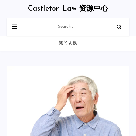
Skip
Castleton Law 资源中心
to
content
Search
for:
繁简切换