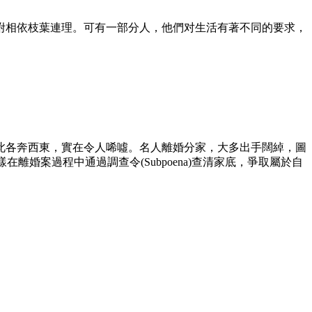
附相依枝葉連理。可有一部分人，他們对生活有著不同的要求，
此各奔西東，實在令人唏噓。名人離婚分家，大多出手闊綽，圖
婚案過程中通過調查令(Subpoena)查清家底，爭取屬於自