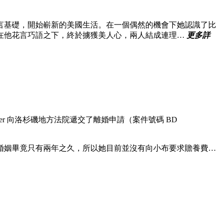
言基礎，開始嶄新的美國生活。在一個偶然的機會下她認識了比
在他花言巧語之下，終於擄獲美人心，兩人結成連理…
更多詳
er 向洛杉磯地方法院遞交了離婚申請（案件號碼 BD
婚姻畢竟只有兩年之久，所以她目前並沒有向小布要求贍養費…