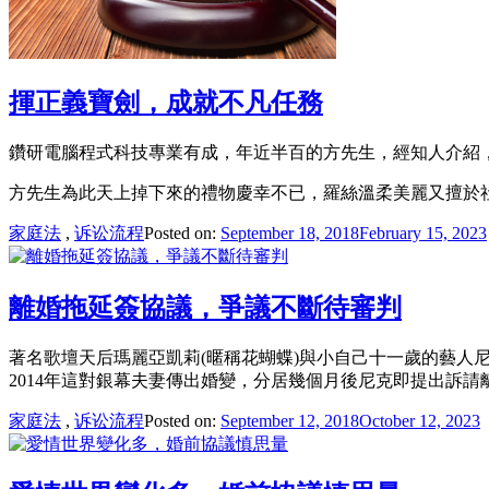
揮正義寶劍，成就不凡任務
鑽研電腦程式科技專業有成，年近半百的方先生，經知人介紹
方先生為此天上掉下來的禮物慶幸不已，羅絲溫柔美麗又擅於
家庭法
,
诉讼流程
Posted on:
September 18, 2018
February 15, 2023
離婚拖延簽協議，爭議不斷待審判
著名歌壇天后瑪麗亞凱莉(暱稱花蝴蝶)與小自己十一歲的藝人
2014年這對銀幕夫妻傳出婚變，分居幾個月後尼克即提出訴請
家庭法
,
诉讼流程
Posted on:
September 12, 2018
October 12, 2023