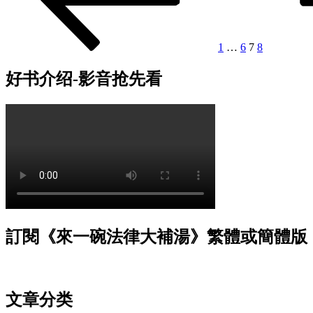
1
…
6
7
8
好书介绍-影音抢先看
訂閱《來一碗法律大補湯》繁體或簡體版
文章分类