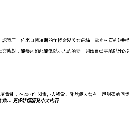
，認識了一位來自俄羅斯的年輕金髮美女羅絲，電光火石的短時
社交應對，能娶到如此能傲以示人的嬌妻，開始自己事業以外的
尼克肯能，在2008年閃電步入禮堂。雖然倆人曾有一段甜蜜的
離婚…
更多詳情請見本文內容