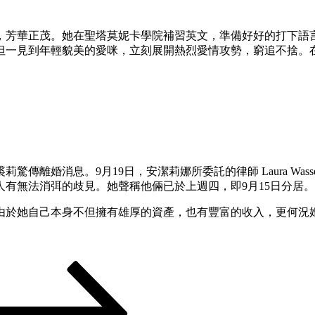
，芳華正茂。她在聖塔莫妮卡學院補習英文，準備好好的打下語
但一見到年輕貌美的愛咪，立刻展開熱烈愛情攻勢，窮追不捨。
離婚消息。9月19日，安潔莉娜所委託的律師 Laura Wass
兩人有無法消弭的歧見。她聲稱他倆已於上週四，即9月15日分居。
由於她自己本身不但擁有雄厚的資產，也有豐富的收入，更何況