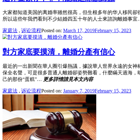
大家都知道美国的离婚率雖然很高，但生根多年的华人移民卻
所以這些年我們看到不少結婚四五十年的人士來諮詢離婚事宜
家庭法
,
诉讼流程
Posted on:
March 17, 2019
February 15, 2023
對方家底要摸清，離婚分產有信心
最近的一出新聞在華人圈引爆熱議，據說華人世界永遠的女神
保全名聲，可是很多普通人離婚卻姿勢難看，什麼瞞天過海，暗渡
己的那份“蛋糕”…
更多詳情請見本文內容
家庭法
,
诉讼流程
Posted on:
January 7, 2019
February 15, 2023