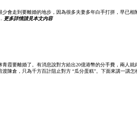
很少會走到要離婚的地步，因為很多夫妻多年白手打拼，早已相
…
更多詳情請見本文內容
林青霞要離婚了。有消息說對方給出20億港幣的分手費，兩人就
陳倉，只為千方百計阻止對方 “瓜分蛋糕”。下面來講一講怎樣在離