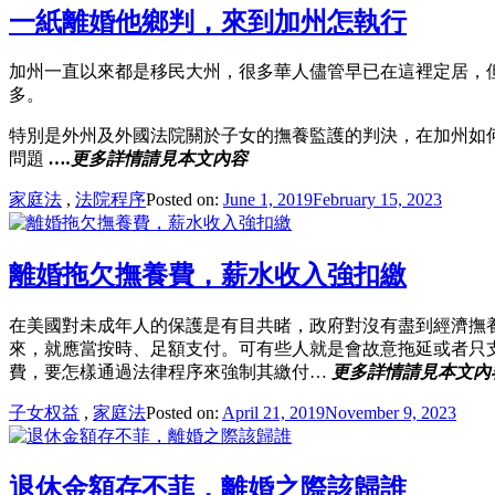
一紙離婚他鄉判，來到加州怎執行
加州一直以來都是移民大州，很多華人儘管早已在這裡定居，
多。
特別是外州及外國法院關於子女的撫養監護的判決，在加州如
問題
….更多詳情請見本文內容
家庭法
,
法院程序
Posted on:
June 1, 2019
February 15, 2023
離婚拖欠撫養費，薪水收入強扣繳
在美國對未成年人的保護是有目共睹，政府對沒有盡到經濟撫
來，就應當按時、足額支付。可有些人就是會故意拖延或者只
費，要怎樣通過法律程序來強制其繳付…
更多詳情請見本文內
子女权益
,
家庭法
Posted on:
April 21, 2019
November 9, 2023
退休金額存不菲，離婚之際該歸誰