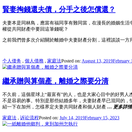
賢妻掏錢還夫債，分手之後怎償還？
夫妻本是同林鳥，應當有福同享有難同當，在漫長的婚姻生活
權從共同財產中要回這筆錢呢？
之前我們曾多次介紹關於離婚中夫妻財產分割，這裡談談一方
个人债务
,
個人債務
,
家庭法
Posted on:
August 13, 2019
February 
繼承贈與算個產，離婚之際要分清
不久前，這個星球上“最富有”的人，也是大家心目中的好男人
不是容易的事。特別是那些結婚多年，夫妻財產早已混同的，
紹一下在加州，怎樣界定夫妻共同財產和個人財產
… 更多詳
家庭法
,
诉讼流程
Posted on:
July 14, 2019
February 15, 2023