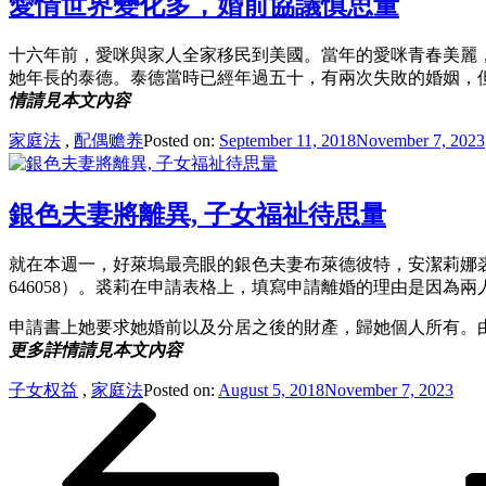
愛情世界變化多，婚前協議慎思量
十六年前，愛咪與家人全家移民到美國。當年的愛咪青春美麗
她年長的泰德。泰德當時已經年過五十，有兩次失敗的婚姻，
情請見本文內容
家庭法
,
配偶赡养
Posted on:
September 11, 2018
November 7, 2023
銀色夫妻將離異, 子女福祉待思量
就在本週一，好萊塢最亮眼的銀色夫妻布萊德彼特，安潔莉娜裘莉驚傳
646058）。裘莉在申請表格上，填寫申請離婚的理由是因為
申請書上她要求她婚前以及分居之後的財產，歸她個人所有。
更多詳情請見本文內容
子女权益
,
家庭法
Posted on:
August 5, 2018
November 7, 2023
Posts
Previous
Page
Page
Page
Page
Next
page
page
pagination