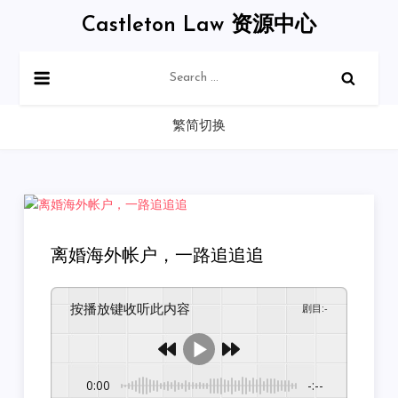
Skip
Castleton Law 资源中心
to
content
Search
for:
繁简切换
离婚海外帐户，一路追追追
按播放键收听此内容
剧目
:
-
0:00
-:--