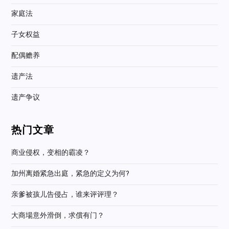
家庭法
子女权益
配偶赡养
遗产法
遗产争议
热门文章
商业侵权，变相的霸凌？
加州离婚紧急出庭，紧急的定义为何?
亲爹被孩儿告侵占，谁来评评理？
大商場意外滑倒，求償有门？