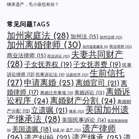
继承遗产，毛小孩也有份？
常见问题TAGS
加州家庭法
(28)
加州法
(15)
加州法律
(10)
加州离婚律师
(30)
商业律师
(10)
加州遺產繼承
(9)
夫妻共同财产
商业法律师
(15)
商业诉讼
(10)
(28)
子女抚养权
(19)
子女抚养费
(19)
民事
生前信托
诉讼律师
(12)
民事诉讼法
(11)
法庭程序
(10)
(27)
申请离婚
(25)
离婚官司
(21)
离
离婚诉
婚律师
(17)
离婚诉讼
(13)
离婚注意事项
(11)
讼程序
(24)
离婚财产分割
(24)
离婚财
美国加州遗
立遗嘱
(21)
产分配
(12)
继承
(10)
产继承法
(28)
美国民事诉讼
(14)
美国离婚律师
遗产律师
美国遗嘱
(18)
遗产
(10)
(9)
財產
(9)
(26)
遗产继承
(25)
遗
遗产纠纷
(22)