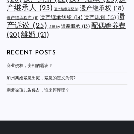
产继承人
(23)
遗产继承权
(18)
遗产继承分配
(9)
遗
遗产规划
(15)
遗产继承纠纷
(14)
遗产继承程序
(11)
产诉讼
(25)
配偶赡养费
遺產繼承
(13)
遺囑
(9)
離婚
(21)
(20)
RECENT POSTS
商业侵权，变相的霸凌？
加州离婚紧急出庭，紧急的定义为何?
亲爹被孩儿告侵占，谁来评评理？