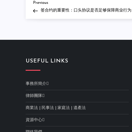
Previous
Post
Previous
Post
签合约的重要性：口头协议是否足够保障商业行为
navigation
USEFUL LINKS
事務所簡介
律師團隊
商業法
|
民事法
|
家庭法
|
遺產法
資源中心