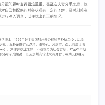
债分配问题时变得困难重重。甚至在夫妻分手之后，他
要对自己和配偶的财务状况有一定的了解，要时刻关注
要进行深入调查，以便找出真正的情况。
学博士，1986年起于美国加州开办律师事务所至今，历经
诉讼，服务范围扩及尔湾、洛杉矶、河滨市、圣贝纳迪诺地
/ San Bernardino）。刘律师执业之馀，不遗馀力为社会贡献，97至01年期
职洛杉矶地检处，以及加州高等法院调庭官，帮助无数缠讼