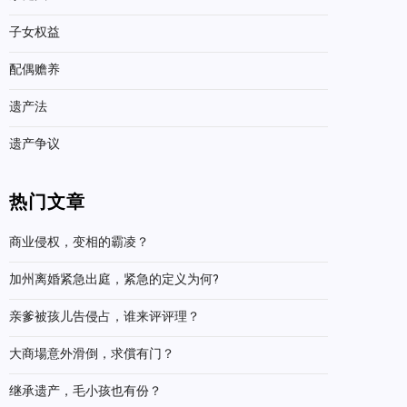
子女权益
配偶赡养
遗产法
遗产争议
热门文章
商业侵权，变相的霸凌？
加州离婚紧急出庭，紧急的定义为何?
亲爹被孩儿告侵占，谁来评评理？
大商場意外滑倒，求償有门？
继承遗产，毛小孩也有份？