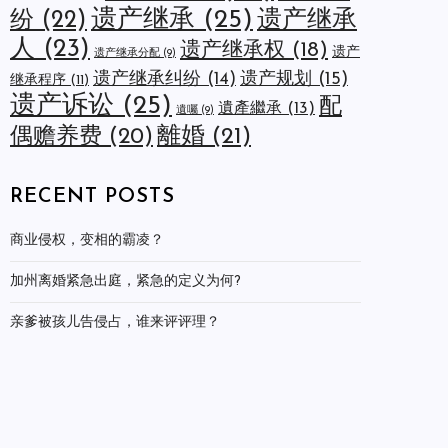
遗产继承
(25)
遗产继承
纷
(22)
人
(23)
遗产继承权
(18)
遗产
遗产继承分配
(9)
遗产规划
(15)
遗产继承纠纷
(14)
继承程序
(11)
遗产诉讼
(25)
配
遺產繼承
(13)
遺囑
(9)
離婚
(21)
偶赡养费
(20)
RECENT POSTS
商业侵权，变相的霸凌？
加州离婚紧急出庭，紧急的定义为何?
亲爹被孩儿告侵占，谁来评评理？