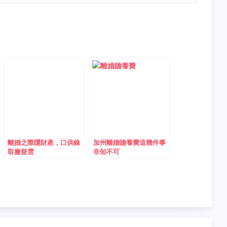
離婚之際隱財產，口供錄
加州離婚贍養費這幾件事
取撇疑雲
非知不可