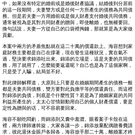
中，如果沒有特定的婚前或是婚後財產協議，結婚後到分居前
的這一段期間，夫妻雙方或是任何一方所產生的債務為共同債
務。但是若夫妻一方用婚前或是個人財產支付婚後共同債務，
通常被視為是其對共同財產的贈與，即使離婚，也無權要回。
換句話說，夫妻一方從自己的口袋裡掏錢，那就算是為大家做
貢獻。
本案中兩方的矛盾焦點就在這二十萬的償還款上。海容想到家
庭財務主要都是自己在撐著，現在發生這種狀況，實在氣不
過，堅決要求錦添吐出來。錦添的立場是，這是夫妻的共同債
務，用了就用了，怎麼能要返還呢？自己也是為了這個家啊，
只是受了人騙，結局並不好。
對此律師解釋道，大原則上只要是在婚姻期間產生的債務一般
都是夫妻共同債務，雙方要對此負擔平等的償還責任。而這裡
對錦添的負債，到底是个什麼性質？若是為了婚姻家庭的共同
利益所產生的，太太心甘情願動用自己的個人財產償還，要是
定性為贈與的话，可不容易要回來。
海容不願吃悶虧，而錦添則又囊中羞澀。眼看案子卡殼在這
裡，兩方律師遂斡旋，大家各讓一步，錦添放棄配偶贍養費請
求，彼此退休金賬戶各歸各，海容放手那二十萬，離婚案才終