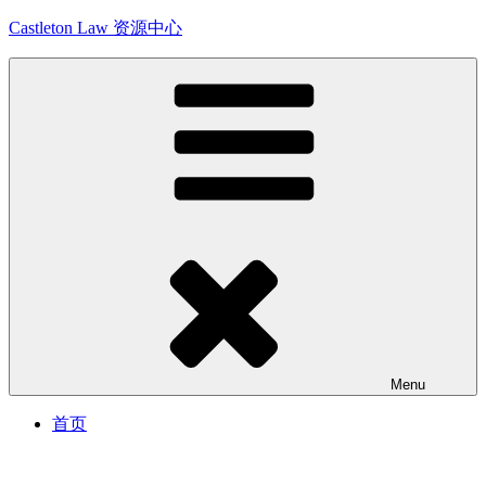
Skip
Castleton Law 资源中心
to
content
Menu
首页