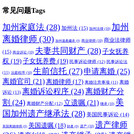
常见问题Tags
加州
加州家庭法
(28)
加州法
(15)
加州法律
(10)
离婚律师
(30)
商业法律师
商业律师
(10)
加州遺產繼承
(9)
夫妻共同财产
(28)
子女抚养
(15)
商业诉讼
(10)
权
(19)
子女抚养费
(19)
民事诉讼律师
(12)
民事诉讼法
生前信托
(27)
申请离婚
(25)
(11)
法庭程序
(10)
离婚官司
(21)
离婚律师
(17)
离婚
离婚注意事项
(11)
离婚诉讼程序
(24)
离婚财产分
诉讼
(13)
美
割
(24)
立遗嘱
(21)
离婚财产分配
(12)
继承
(10)
国加州遗产继承法
(28)
美国民事诉讼
(14)
遗产律师
美国遗嘱
(18)
遗产
(10)
美国离婚律师
(9)
財產
(9)