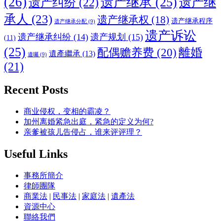
(26)
遗产继承
(25)
遗产纠纷
(22)
遗产继
承人
(23)
遗产继承权
(18)
遗产继承程序
遗产继承分配
(9)
遗产诉讼
遗产继承纠纷
(14)
遗产规划
(15)
(11)
(25)
離婚
配偶赡养费
(20)
遺產繼承
(13)
遺囑
(9)
(21)
Recent Posts
商业侵权，变相的霸凌？
加州离婚紧急出庭，紧急的定义为何?
亲爹被孩儿告侵占，谁来评评理？
Useful Links
事務所簡介
律師團隊
商業法
|
民事法
|
家庭法
|
遺產法
資源中心
聯絡我們