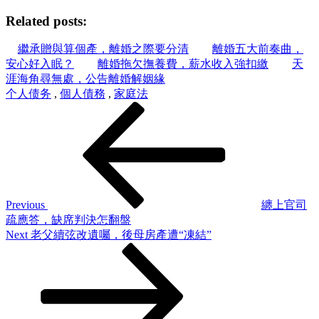
Share
Related posts:
繼承贈與算個產，離婚之際要分清
離婚五大前奏曲，
安心好入眠？
離婚拖欠撫養費，薪水收入強扣繳
天
涯海角尋無處，公告離婚解姻緣
个人债务
,
個人債務
,
家庭法
Post
Previous
Post
navigation
Previous
纏上官司
疏應答，缺席判決怎翻盤
Next
Next
老父續弦改遺囑，後母房產遭“凍結”
Post