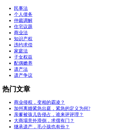
民事法
个人债务
仲裁调解
住宅议题
商业法
知识产权
违约求偿
家庭法
子女权益
配偶赡养
遗产法
遗产争议
热门文章
商业侵权，变相的霸凌？
加州离婚紧急出庭，紧急的定义为何?
亲爹被孩儿告侵占，谁来评评理？
大商場意外滑倒，求償有门？
继承遗产，毛小孩也有份？