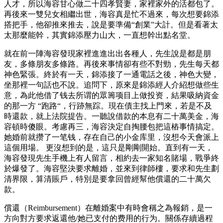
人才，所以海容甘心做二十四孝賢妻，家裡家外的活都包了。
再後來一雙兒女相繼出世，海容真是忙不過來，每次想要錦添
搭把手，他卻推來推去，說是要準備“創業”大計。但是看著太
太那麼能幹，其實錦添壓力山大，一直想幹出點名堂。
就在前一陣海容發現家裡進進出出各種人，先生說是都是朋
友，多條朋友多條路。再後來事情卻有些不對勁，先生每天都
神色緊張。終於有一天，錦添接了一通電話之後，神色大變，
坐那裡一句話也不說。追問下，原來是錦添經人介紹想做些生
意，為此他借了钱去所谓的眾籌项目上做投资，結果吸納資金
的那一方 “跑路“，行跡無踪。現在債主找上門來，若是不及
時還款，就上法院提告。一聽說借款的本息有二十萬美金，海
容頓時傻眼。考慮再三，海容決定自掏腰包把這樁事情搞定。
她婚前就攒了一笔钱，存在自己的小金库里，沒想今天會派上
這個用場。 更沒想到的是，這只是剛剛開始。直到有一天，
海容發現先生手機上有人留言，相約去一家知名賭場，戰爭終
於爆發了。海容堅決要求離婚，並來到律師樓，要求和先生劃
清界限，算清賬戶，特別是要拿回曾經幫他償還的二十萬欠
款。
償還（Reimbursement）在離婚案中有時會稱之為報銷，是一
方向對方要求返還他/她已支付的费用的行为。關係存續過程