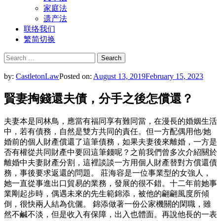
家庭法
遗产法
联络我们
繁简切换
Search
for:
by:
CastletonLaw
Posted on:
August 13, 2019
February 15, 2023
賢妻掏錢還夫債，分手之後怎償還？
夫妻本是同林鳥，應當有福同享有難同當，在漫長的婚姻生活
中，若有債務，自然是雙方共同的責任。但一方配偶用他/她
婚前的個人財產償還了這筆債務，如果夫妻後來離婚，一方是
否有權從共同財產中要回這筆錢呢？之前我們曾多次介紹關於
離婚中夫妻財產分割，這裡談談一方用個人財產替對方償還債
務，事後要求返還的問題。 莊海容是一位事業型的女強人，
她一直從事進出口貿易的業務，發展的很不錯。十二年前她事
業剛起步時，偶遇未來的先生範錦添，被他的翩翩風度所傾
倒，很快兩人結為伉儷。 錦添做著一份公家機關的閑職，雖
然不鹹不淡，但是收入有保障，出入也體面。再說他長的一表