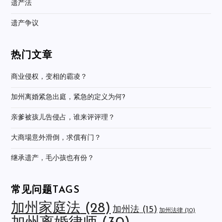
遗产法
遗产争议
热门文章
商业侵权，变相的霸凌？
加州离婚紧急出庭，紧急的定义为何?
亲爹被孩儿告侵占，谁来评评理？
大商場意外滑倒，求償有门？
继承遗产，毛小孩也有份？
常见问题TAGS
加州家庭法
(28)
加州法
(15)
加州法律
(10)