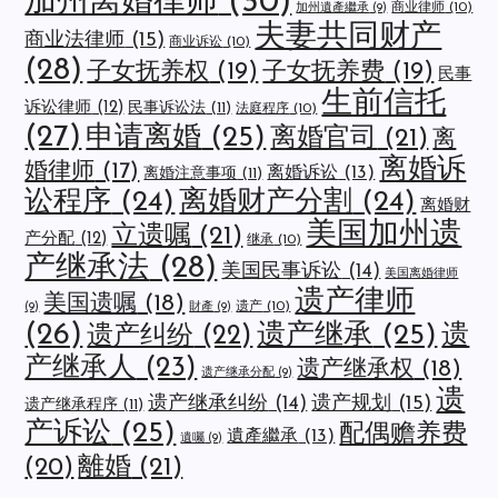
加州离婚律师
(30)
商业律师
(10)
加州遺產繼承
(9)
夫妻共同财产
商业法律师
(15)
商业诉讼
(10)
(28)
子女抚养权
(19)
子女抚养费
(19)
民事
生前信托
诉讼律师
(12)
民事诉讼法
(11)
法庭程序
(10)
(27)
申请离婚
(25)
离婚官司
(21)
离
离婚诉
婚律师
(17)
离婚诉讼
(13)
离婚注意事项
(11)
讼程序
(24)
离婚财产分割
(24)
离婚财
美国加州遗
立遗嘱
(21)
产分配
(12)
继承
(10)
产继承法
(28)
美国民事诉讼
(14)
美国离婚律师
遗产律师
美国遗嘱
(18)
遗产
(10)
(9)
財產
(9)
(26)
遗产继承
(25)
遗
遗产纠纷
(22)
产继承人
(23)
遗产继承权
(18)
遗产继承分配
(9)
遗
遗产规划
(15)
遗产继承纠纷
(14)
遗产继承程序
(11)
产诉讼
(25)
配偶赡养费
遺產繼承
(13)
遺囑
(9)
離婚
(21)
(20)