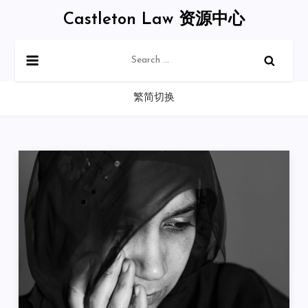
Skip
Castleton Law 资源中心
to
content
Search
for:
繁简切换