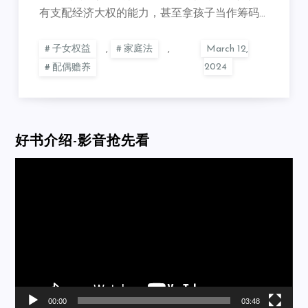
有支配经济大权的能力，甚至拿孩子当作筹码…
子女权益
,
家庭法
,
配偶赡养
好书介绍-影音抢先看
Video
Player
00:00
03:48