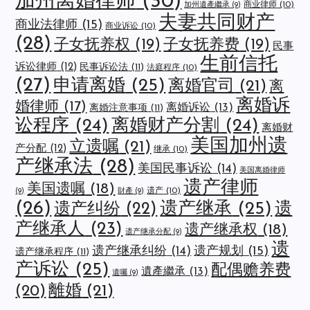
加州离婚律师
(30)
商业律师
(10)
加州遺產繼承
(9)
夫妻共同财产
商业法律师
(15)
商业诉讼
(10)
(28)
子女抚养权
(19)
子女抚养费
(19)
民事
生前信托
诉讼律师
(12)
民事诉讼法
(11)
法庭程序
(10)
(27)
申请离婚
(25)
离婚官司
(21)
离
离婚诉
婚律师
(17)
离婚诉讼
(13)
离婚注意事项
(11)
讼程序
(24)
离婚财产分割
(24)
离婚财
美国加州遗
立遗嘱
(21)
产分配
(12)
继承
(10)
产继承法
(28)
美国民事诉讼
(14)
美国离婚律师
遗产律师
美国遗嘱
(18)
遗产
(10)
(9)
財產
(9)
(26)
遗产继承
(25)
遗
遗产纠纷
(22)
产继承人
(23)
遗产继承权
(18)
遗产继承分配
(9)
遗
遗产规划
(15)
遗产继承纠纷
(14)
遗产继承程序
(11)
产诉讼
(25)
配偶赡养费
遺產繼承
(13)
遺囑
(9)
離婚
(21)
(20)