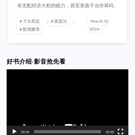
有支配经济大权的能力，甚至拿孩子当作筹码…
子女权益
,
家庭法
,
配偶赡养
好书介绍-影音抢先看
Video
Player
00:00
03:48