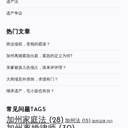
遗产法
遗产争议
热门文章
商业侵权，变相的霸凌？
加州离婚紧急出庭，紧急的定义为何?
亲爹被孩儿告侵占，谁来评评理？
大商場意外滑倒，求償有门？
继承遗产，毛小孩也有份？
常见问题TAGS
加州家庭法
(28)
加州法
(15)
加州法律
(10)