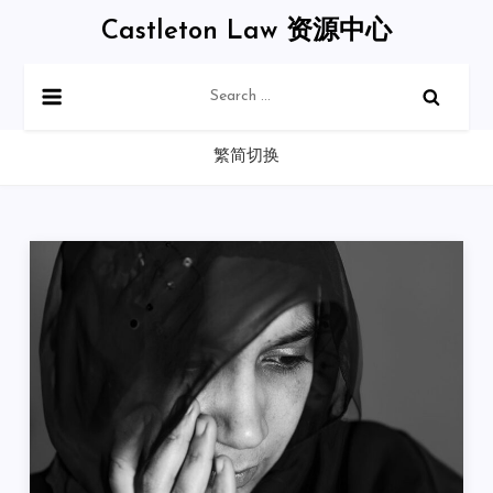
Skip
Castleton Law 资源中心
to
content
Search
for:
繁简切换