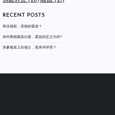
離婚
(21)
偶赡养费
(20)
RECENT POSTS
商业侵权，变相的霸凌？
加州离婚紧急出庭，紧急的定义为何?
亲爹被孩儿告侵占，谁来评评理？