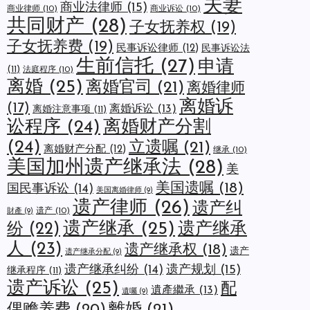
夫妻
商业法律师
(15)
商业律师
(10)
商业诉讼
(10)
共同财产
(28)
子女抚养权
(19)
子女抚养费
(19)
民事诉讼律师
(12)
民事诉讼法
生前信托
(27)
申请
(11)
法庭程序
(10)
离婚
(25)
离婚官司
(21)
离婚律师
离婚诉
(17)
离婚诉讼
(13)
离婚注意事项
(11)
讼程序
(24)
离婚财产分割
(24)
立遗嘱
(21)
离婚财产分配
(12)
继承
(10)
美国加州遗产继承法
(28)
美
美国遗嘱
(18)
国民事诉讼
(14)
美国离婚律师
(9)
遗产律师
(26)
遗产纠
遗产
(10)
財產
(9)
遗产继承
(25)
遗产继承
纷
(22)
人
(23)
遗产继承权
(18)
遗产
遗产继承分配
(9)
遗产规划
(15)
遗产继承纠纷
(14)
继承程序
(11)
遗产诉讼
(25)
配
遺產繼承
(13)
遺囑
(9)