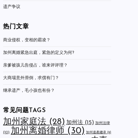
遗产争议
热门文章
商业侵权，变相的霸凌？
加州离婚紧急出庭，紧急的定义为何?
亲爹被孩儿告侵占，谁来评评理？
大商場意外滑倒，求償有门？
继承遗产，毛小孩也有份？
常见问题TAGS
加州家庭法
(28)
加州法
(15)
加州法律
加州离婚律师
(30)
(10)
加州遺產繼承
(9)