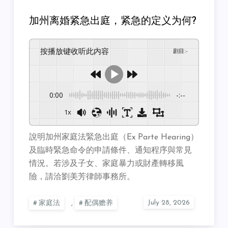
加州离婚紧急出庭，紧急的定义为何?
按播放键收听此内容
剧目
:
-
0:00
-:--
1x
說明加州家庭法緊急出庭（Ex Parte Hearing）
及臨時緊急命令的申請條件、通知程序與常見
情況。若涉及子女、家庭暴力或財產轉移風
險，請洽劉美芳律師事務所。
家庭法
,
配偶赡养