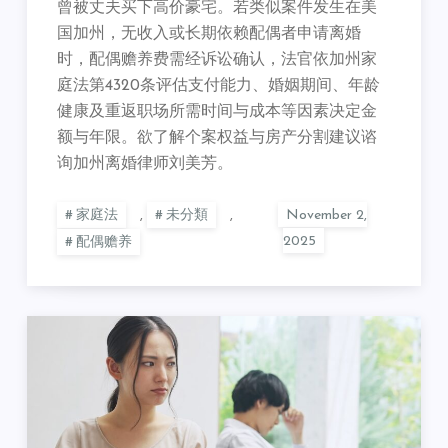
曾被丈夫买下高价豪宅。若类似案件发生在美
国加州，无收入或长期依赖配偶者申请离婚
时，配偶赡养费需经诉讼确认，法官依加州家
庭法第4320条评估支付能力、婚姻期间、年龄
健康及重返职场所需时间与成本等因素决定金
额与年限。欲了解个案权益与房产分割建议谘
询加州离婚律师刘美芳。
家庭法
,
未分類
,
配偶赡养