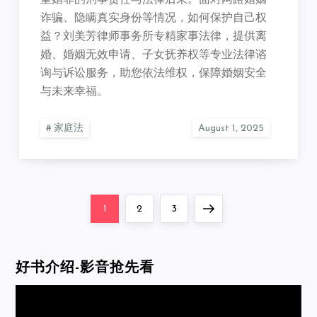
重婚罪的刑事责任与法律后果。面对网路婚姻
诈骗、隐瞒真实身份等情况，如何保护自己权
益？刘美芳律师事务所专精家事法律，提供离
婚、婚姻无效申请、子女抚养权等专业法律谘
询与诉讼服务，助您依法维权，保障婚姻安全
与未来幸福。
家庭法
Posts
Page
Page
Page
Next
1
2
3
pagination
page
好书介绍-影音抢先看
Video
Player