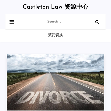
Skip
Castleton Law 资源中心
to
content
Search
for:
繁简切换