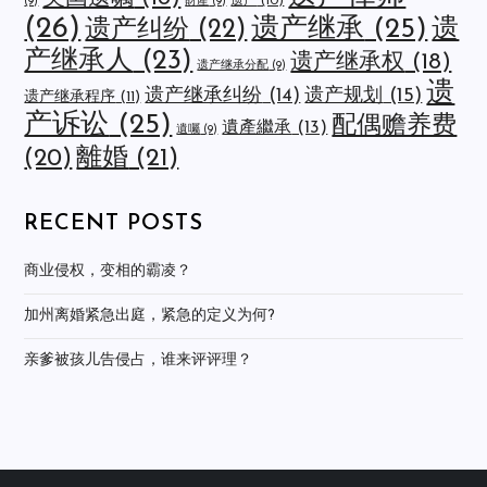
遗产
(10)
(9)
財產
(9)
(26)
遗产继承
(25)
遗
遗产纠纷
(22)
产继承人
(23)
遗产继承权
(18)
遗产继承分配
(9)
遗
遗产规划
(15)
遗产继承纠纷
(14)
遗产继承程序
(11)
产诉讼
(25)
配偶赡养费
遺產繼承
(13)
遺囑
(9)
離婚
(21)
(20)
RECENT POSTS
商业侵权，变相的霸凌？
加州离婚紧急出庭，紧急的定义为何?
亲爹被孩儿告侵占，谁来评评理？