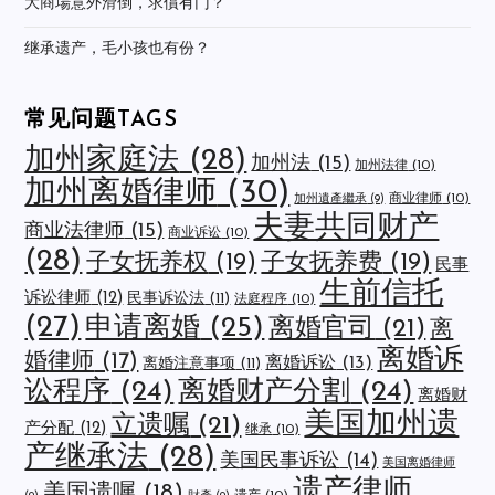
大商場意外滑倒，求償有门？
继承遗产，毛小孩也有份？
常见问题TAGS
加州家庭法
(28)
加州法
(15)
加州法律
(10)
加州离婚律师
(30)
商业律师
(10)
加州遺產繼承
(9)
夫妻共同财产
商业法律师
(15)
商业诉讼
(10)
(28)
子女抚养权
(19)
子女抚养费
(19)
民事
生前信托
诉讼律师
(12)
民事诉讼法
(11)
法庭程序
(10)
(27)
申请离婚
(25)
离婚官司
(21)
离
离婚诉
婚律师
(17)
离婚诉讼
(13)
离婚注意事项
(11)
讼程序
(24)
离婚财产分割
(24)
离婚财
美国加州遗
立遗嘱
(21)
产分配
(12)
继承
(10)
产继承法
(28)
美国民事诉讼
(14)
美国离婚律师
遗产律师
美国遗嘱
(18)