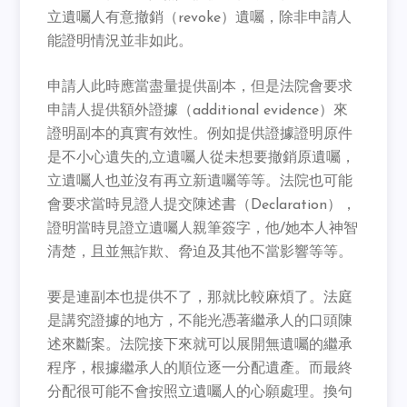
立遺囑人有意撤銷（revoke）遺囑，除非申請人
能證明情況並非如此。
申請人此時應當盡量提供副本，但是法院會要求
申請人提供額外證據（additional evidence）來
證明副本的真實有效性。例如提供證據證明原件
是不小心遺失的,立遺囑人從未想要撤銷原遺囑，
立遺囑人也並沒有再立新遺囑等等。法院也可能
會要求當時見證人提交陳述書（Declaration），
證明當時見證立遺囑人親筆簽字，他/她本人神智
清楚，且並無詐欺、脅迫及其他不當影響等等。
要是連副本也提供不了，那就比較麻煩了。法庭
是講究證據的地方，不能光憑著繼承人的口頭陳
述來斷案。法院接下來就可以展開無遺囑的繼承
程序，根據繼承人的順位逐一分配遺產。而最終
分配很可能不會按照立遺囑人的心願處理。換句