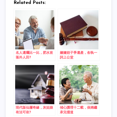
Related Posts:
名人遺囑比一比，肥水豈
嬸嬸姪子爭遺產，各執一
落外人田?
詞上公堂
現代版仙屨奇緣，灰姑娘
傾心護理十二載，保姆繼
有法可依?
承兒擋道