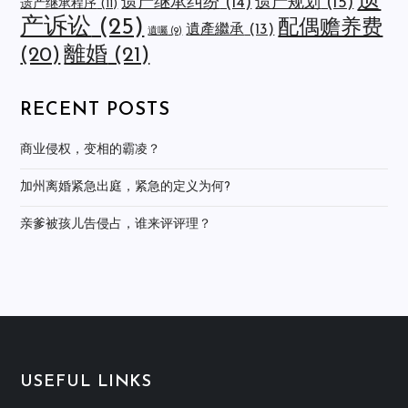
遗
遗产规划
(15)
遗产继承纠纷
(14)
遗产继承程序
(11)
产诉讼
(25)
配偶赡养费
遺產繼承
(13)
遺囑
(9)
離婚
(21)
(20)
RECENT POSTS
商业侵权，变相的霸凌？
加州离婚紧急出庭，紧急的定义为何?
亲爹被孩儿告侵占，谁来评评理？
USEFUL LINKS