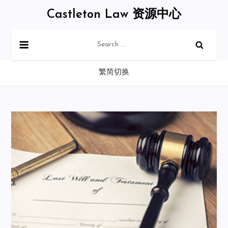
Skip
Castleton Law 资源中心
to
content
Search
for:
繁简切换