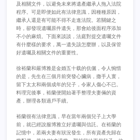
及相關文件，以避免未來將遺產繼承人拖入法院
程序。可是即便如此有法律意識，因種種原因，
繼承人還是有可能不得不走進法院。若關鍵之
時，卻發現遺囑原件遺失，那會給後面程序添加
不小的麻煩。下面來談談，法庭對提交遺囑文件
有什麼樣的要求，萬一遺失該怎麼辦，以及保管
好遺囑及相關文件的重要性。
徐裕蘭和嚴博雅是金婚五十载的伉儷，令人惋惜
的是，先生在三個月前突發心臟病，撒手人寰，
留下太太和兩個成年的兒子，令家人傷心不已。
料理完後事，裕蘭便開始著手整理夫妻倆的資
產，辦理各類過戶手續。
裕蘭很有法律意識，早在當年兩個兒子上大學
前，就已經說服博雅立好遺囑與信託。在裕蘭的
記憶中，若兩夫妻有狀況發生，所有資產先歸在