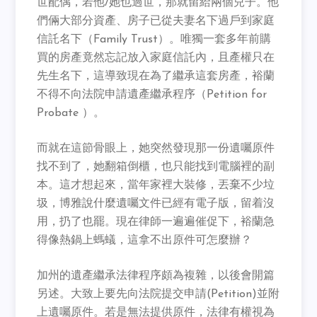
世配偶，若他/她也過世，那就留給兩個兒子。他
們倆大部分資產、房子已從夫妻名下過戶到家庭
信託名下（Family Trust）。唯獨一套多年前購
買的房產竟然忘記放入家庭信託內，且產權只在
先生名下，這導致現在為了繼承這套房產，裕蘭
不得不向法院申請遺產繼承程序（Petition for
Probate ）。
而就在這節骨眼上，她突然發現那一份遺囑原件
找不到了，她翻箱倒櫃，也只能找到電腦裡的副
本。這才想起來，當年家裡大裝修，丟棄不少垃
圾，博雅說什麼遺囑文件已經有電子版，留着沒
用，扔了也罷。現在律師一遍遍催促下，裕蘭急
得像熱鍋上螞蟻，這拿不出原件可怎麼辦？
加州的遺產繼承法律程序頗為複雜，以後會開篇
另述。大致上要先向法院提交申請(Petition)並附
上遺囑原件。若是無法提供原件，法律有權視為