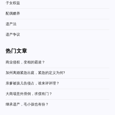
子女权益
配偶赡养
遗产法
遗产争议
热门文章
商业侵权，变相的霸凌？
加州离婚紧急出庭，紧急的定义为何?
亲爹被孩儿告侵占，谁来评评理？
大商場意外滑倒，求償有门？
继承遗产，毛小孩也有份？