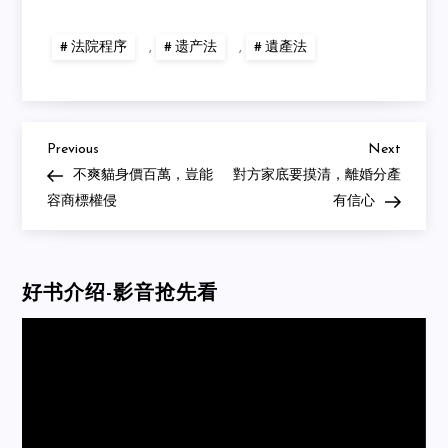
法院程序
,
遗产法
,
遺產法
Previous
Next
Post
Previous
Next
Post
Post
不爽貓身價百萬，豈能
對方家底要摸清，離婚分產
navigation
容商標權侵
有信心
好书介绍-影音抢先看
Video
Player