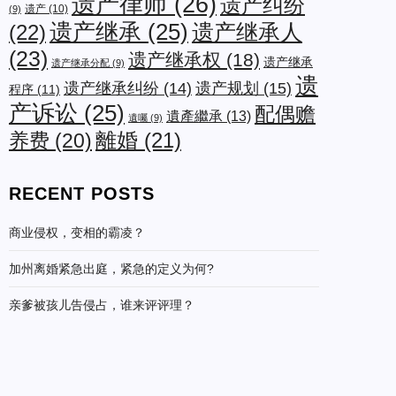
遗产律师
(26)
遗产纠纷
遗产
(10)
(9)
遗产继承
(25)
遗产继承人
(22)
(23)
遗产继承权
(18)
遗产继承
遗产继承分配
(9)
遗
遗产规划
(15)
遗产继承纠纷
(14)
程序
(11)
产诉讼
(25)
配偶赡
遺產繼承
(13)
遺囑
(9)
养费
(20)
離婚
(21)
RECENT POSTS
商业侵权，变相的霸凌？
加州离婚紧急出庭，紧急的定义为何?
亲爹被孩儿告侵占，谁来评评理？