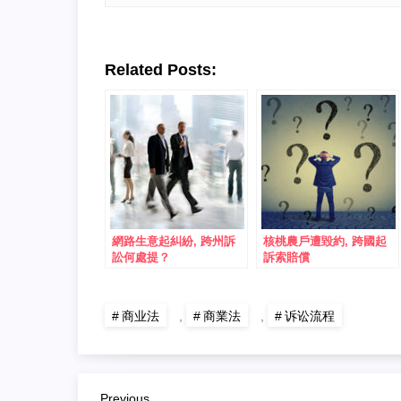
Related Posts:
網路生意起糾紛, 跨州訴
核桃農戶遭毀約, 跨國起
訟何處提？
訴索賠償
商业法
,
商業法
,
诉讼流程
Previous
Previous