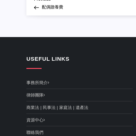
Post
Post
配偶贍養費
navigation
USEFUL LINKS
事務所簡介
律師團隊
商業法
|
民事法
|
家庭法
|
遺產法
資源中心
聯絡我們