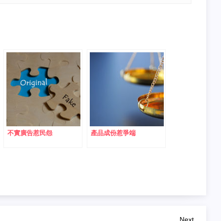
不實廣告惹民怨
產品成份惹爭端
Next
Next