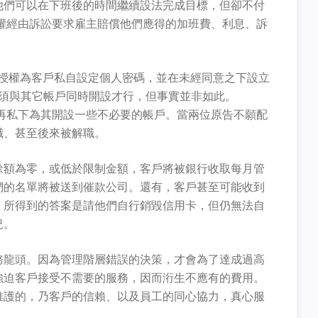
他們可以在下班後的時間繼續設法完成目標，但卻不付
有權經由訴訟要求雇主賠償他們應得的加班費、利息、訴
行員未經授權為客戶私自設定個人密碼，並在未經同意之下設立
帳戶必須與其它帳戶同時開設才行，但事實並非如此。
表格，再私下為其開設一些不必要的帳戶。當兩位原告不願配
職、甚至後來被解職。
餘額為零，或低於限制金額，客戶將被銀行收取每月管
們的名單將被送到催款公司。還有，客戶甚至可能收到
，所得到的答案是請他們自行銷毀信用卡，但仍無法自
況。
務龍頭。因為管理階層錯誤的決策，才會為了達成過高
強迫客戶接受不需要的服務，因而洐生不應有的費用。
維護的，乃客戶的信賴、以及員工的同心協力，真心服