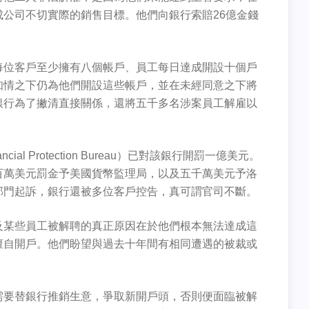
公司不切實際的銷售目標。他們向銀行索賠26億金錢
每位客戶至少擁有八個帳戶、員工每日達成開設十個戶
知情之下仍為他們開設這些帳戶，並在未經同意之下將
銀行為了撇清直接關係，還將五千多名涉案員工解雇以
ial Protection Bureau）已對該銀行開罰一億美元。
百萬美元罰金予美國貨幣監理局，以及五千萬美元予洛
部門起訴，銀行還被多位客戶控告，真可謂官司不斷。
及某些員工被解聘的真正原因在於他們根本無法達成這
擅自開戶。他們盼望與過去十年間有相同遭遇的被裁或
需要替銀行推銷生意，爭取新開戶頭，否則便面臨被解