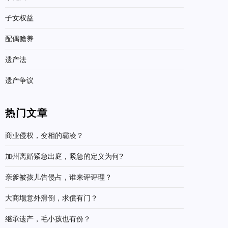
子女权益
配偶赡养
遗产法
遗产争议
热门文章
商业侵权，变相的霸凌？
加州离婚紧急出庭，紧急的定义为何?
亲爹被孩儿告侵占，谁来评评理？
大商場意外滑倒，求償有门？
继承遗产，毛小孩也有份？