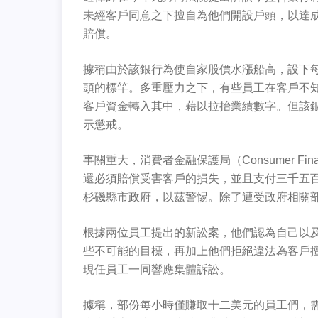
未經客戶同意之下擅自為他們開設戶頭，以達成
賠償。
據稱由於該銀行為使自家股價水漲船高，設下
頭的標竿。多重壓力之下，有些員工在客戶不
客戶資金轉入其中，藉以拉抬業績數字。但該
示懲戒。
事關重大，消費者金融保護局（Consumer Financ
還必須賠償受害客戶的損失，並且支付三千五
杉磯縣市政府，以茲警惕。除了遭受政府相關
根據兩位員工提出的新訟案，他們認為自己以
些不可能的目標，再加上他們拒絕違法為客戶
現任員工一同響應集體訴訟。
據稱，部份每小時僅賺取十二美元的員工們，