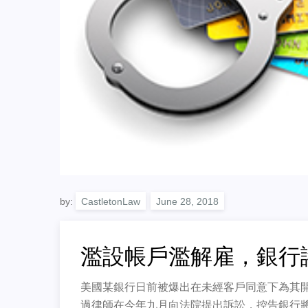
by:
CastletonLaw
濫設帳戶濫解雇，銀行
美國某銀行日前被爆出在未經客戶同意下為其
過律師在今年九月向法院提出訴訟，控告銀行