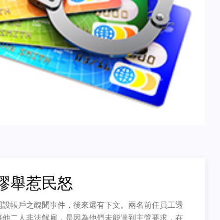
謬舉惹民怒
開設帳戶之醜聞事件，後來還有下文。兩名前任員工透
將他二人非法解雇，是因為他們未能達到主管要求，在