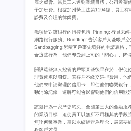
雇之威脅。當員工未達到業績目標，公司希望
予加班費。根據加州勞工法第1194條，員工
訟費及合理的律師費。
幾項針對該銀行的指控包括: Pinning: 
網路銀行服務。Bundling: 告訴客戶某些
Sandbagging:累積客戶事先填好的申請
合這些行為，他們即受到上司的「關心」、降
開設這些無人控管的戶頭某些後果在於，假使
理費或處以罰鍰。若客戶不繳交這些費用，他
他們未申請辦理的信用卡，即使他們聯繫銀行
動消除記錄，這將可能會影響到他們的信用狀
該銀行為一家歷史悠久、全國第三大的金融服
的業績目標，迫使員工以無所不用極其的手段
無論何種事業，當以永續經營為理念，最需要
務客戶才是。